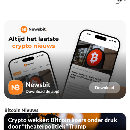
4
Bitcoin Nieuws
Crypto wekker: Bitcoin koers onder druk
door “theaterpolitiek” Trump