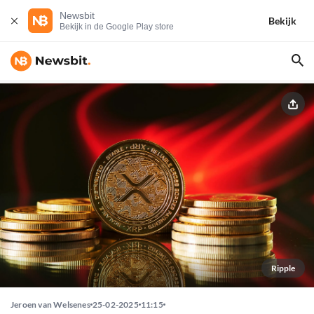
Newsbit
Bekijk
Bekijk in de Google Play store
Ripple
Jeroen van Welsenes
25-02-2025
11:15