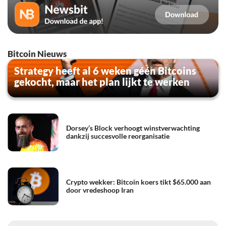
Bitcoin Nieuws
Strategy heeft al 6 weken géén Bitcoins
gekocht, maar het plan lijkt te werken
Dorsey’s Block verhoogt winstverwachting
dankzij succesvolle reorganisatie
Crypto wekker: Bitcoin koers tikt $65.000 aan
door vredeshoop Iran