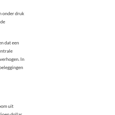
n onder druk
 de
en dat een
entrale
verhogen. In
 beleggingen
oom uit
ljoen dollar