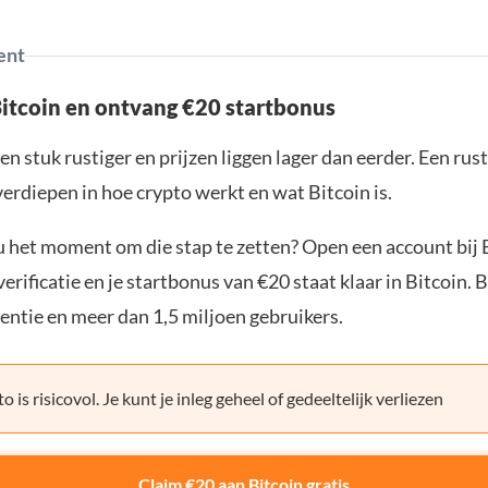
ent
Bitcoin en ontvang €20 startbonus
en stuk rustiger en prijzen liggen lager dan eerder. Een ru
verdiepen in hoe crypto werkt en wat Bitcoin is.
ou het moment om die stap te zetten? Open een account bij 
erificatie en je startbonus van €20 staat klaar in Bitcoin. 
entie en meer dan 1,5 miljoen gebruikers.
o is risicovol. Je kunt je inleg geheel of gedeeltelijk verliezen
Claim €20 aan Bitcoin gratis