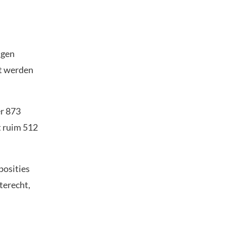
ngen
nt werden
er 873
t ruim 512
posities
terecht,