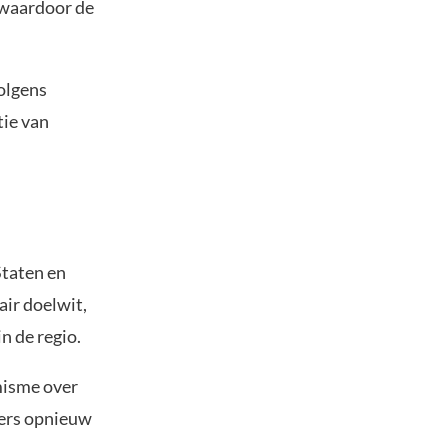
 waardoor de
olgens
tie van
Staten en
air doelwit,
n de regio.
misme over
gers opnieuw