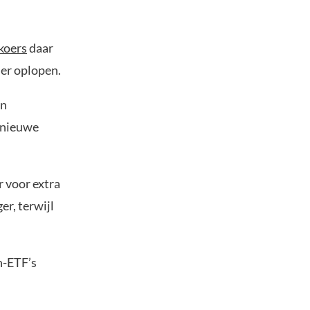
koers
daar
der oplopen.
en
 nieuwe
 voor extra
er, terwijl
n-ETF’s