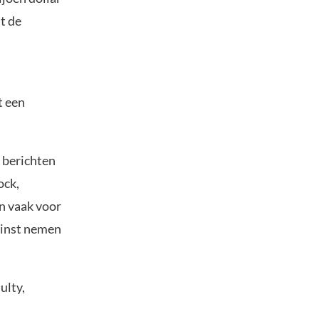
t de
t een
 berichten
ock,
n vaak voor
winst nemen
ulty,