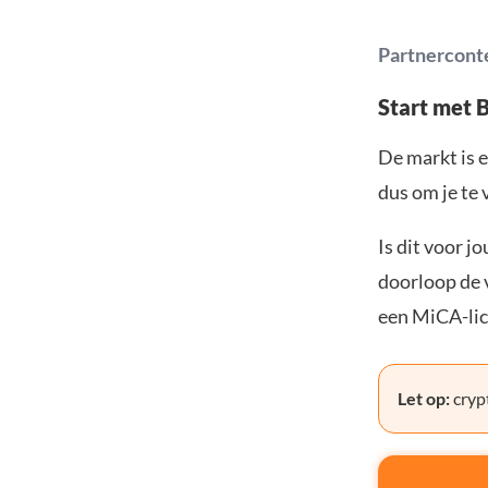
Partnercont
Start met 
De markt is e
dus om je te 
Is dit voor j
doorloop de v
een MiCA-lic
Let op:
crypt