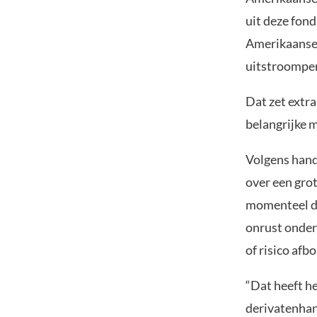
uit deze fond
Amerikaanse 
uitstroomper
Dat zet extr
belangrijke m
Volgens hand
over een gro
momenteel de
onrust onder
of risico afb
“Dat heeft h
derivatenhand