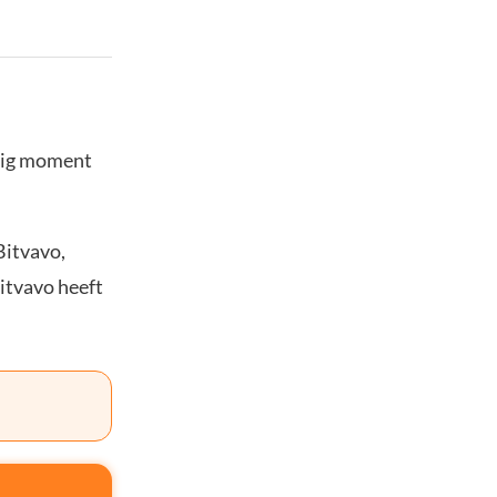
stig moment
Bitvavo,
Bitvavo heeft