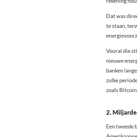
rekening houd
Dat was dire
te staan, ter
energievoorz
Vooral die st
nieuwe energ
banken lange
zulke period
zoals Bitcoi
2. Miljard
Een tweede b
Amerikaanse