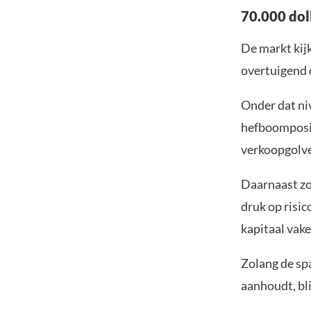
70.000 doll
De markt kijk
overtuigend 
Onder dat ni
hefboomposit
verkoopgolve
Daarnaast zo
druk op risic
kapitaal vake
Zolang de sp
aanhoudt, bl