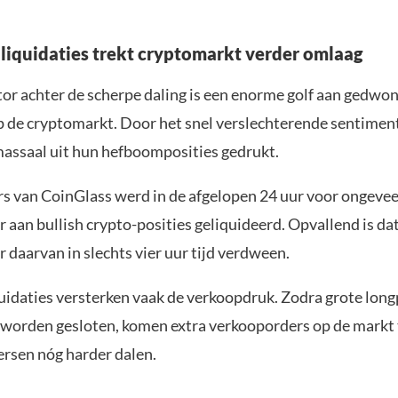
n liquidaties trekt cryptomarkt verder omlaag
tor achter de scherpe daling is een enorme golf aan gedwo
op de cryptomarkt. Door het snel verslechterende sentime
assaal uit hun hefboomposities gedrukt.
ers van CoinGlass werd in de afgelopen 24 uur voor ongeve
r aan bullish crypto-posities geliquideerd. Opvallend is da
r daarvan in slechts vier uur tijd verdween.
quidaties versterken vaak de verkoopdruk. Zodra grote long
worden gesloten, komen extra verkooporders op de markt 
rsen nóg harder dalen.