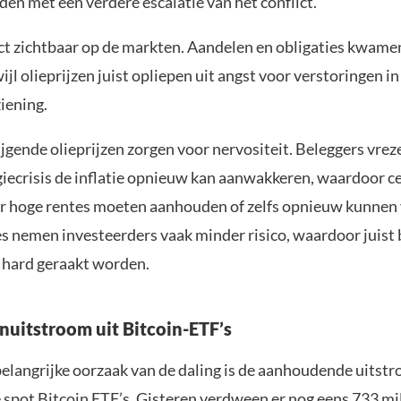
en met een verdere escalatie van het conflict.
ct zichtbaar op de markten. Aandelen en obligaties kwame
wijl olieprijzen juist opliepen uit angst voor verstoringen in
iening.
ijgende olieprijzen zorgen voor nervositeit. Beleggers vrez
iecrisis de inflatie opnieuw kan aanwakkeren, waardoor c
r hoge rentes moeten aanhouden of zelfs opnieuw kunnen 
es nemen investeerders vaak minder risico, waardoor juist
n hard geraakt worden.
enuitstroom uit Bitcoin-ETF’s
elangrijke oorzaak van de daling is de aanhoudende uitstr
 spot
Bitcoin ETF’s
. Gisteren verdween er nog eens 733 mi