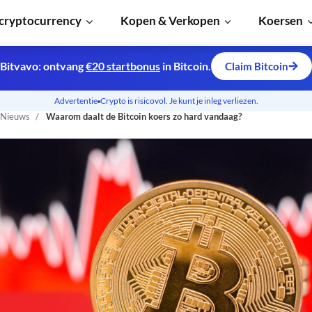
cryptocurrency
Kopen & Verkopen
Koersen
Bitvavo: ontvang
€20 startbonus
in Bitcoin.
Claim Bitcoin
Advertentie
Crypto is risicovol. Je kunt je inleg verliezen.
 Nieuws
Waarom daalt de Bitcoin koers zo hard vandaag?