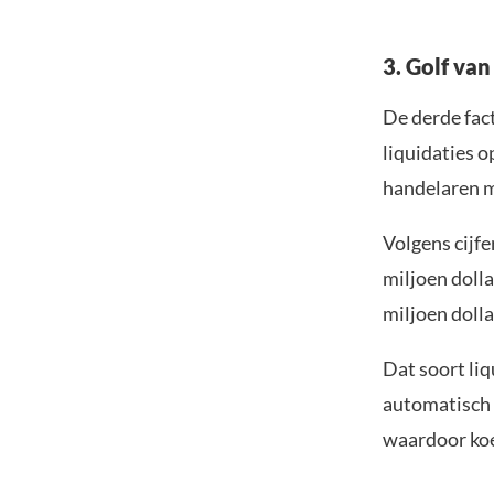
3. Golf va
De derde fac
liquidaties 
handelaren m
Volgens cijf
miljoen dolla
miljoen dolla
Dat soort li
automatisch 
waardoor koe