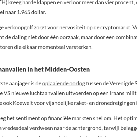
H) kreeg harde klappen en verloor meer dan vier procent,
el naar 1.965 dollar.
ge verkoopgolf zorgt voor nervositeit op de cryptomarkt. V
mt de daling niet door één oorzaak, maar door een combina
toren die elkaar momenteel versterken.
aanvallen in het Midden-Oosten
ste aanjager is de
oplaaiende oorlog
tussen de Verenigde 
e VS nieuwe luchtaanvallen uitvoerden op een Iraans milit
ook Koeweit voor vijandelijke raket- en dronedreigingen i
eg het sentiment op financiële markten snel om. Het opti
e vredesdeal verdween naar de achtergrond, terwijl beleg