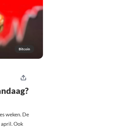
Bitcoin
andaag?
zes weken. De
 april. Ook