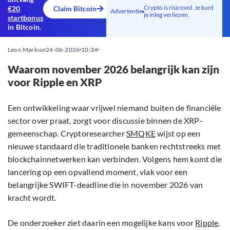
Crypto is risicovol. Je kunt
€20
Claim Bitcoin
Advertentie
je inleg verliezen.
startbonus
in Bitcoin.
Leon Markus
24-06-2026
10:34
Waarom november 2026 belangrijk kan zijn
voor Ripple en XRP
Een ontwikkeling waar vrijwel niemand buiten de financiële
sector over praat, zorgt voor discussie binnen de XRP-
gemeenschap. Cryptoresearcher
SMQKE
wijst op een
nieuwe standaard die traditionele banken rechtstreeks met
blockchainnetwerken kan verbinden. Volgens hem komt die
lancering op een opvallend moment, vlak voor een
belangrijke SWIFT-deadline die in november 2026 van
kracht wordt.
De onderzoeker ziet daarin een mogelijke kans voor
Ripple
.