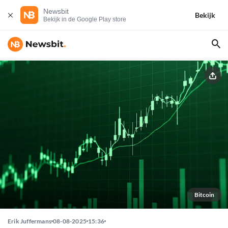
Newsbit
Bekijk
Bekijk in de Google Play store
Bitcoin
Erik Juffermans
08-08-2025
15:36