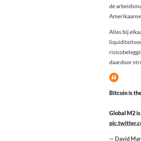
de arbeidsma
Amerikaanse 
Alles bij el
liquiditeits
risicobelegg
daardoor str
Bitcoin is th
Global M2 is 
pic.twitte
— David Marl