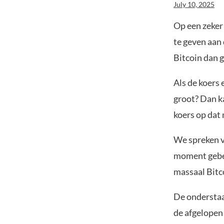
July 10, 2025
Op een zeker
te geven aan 
Bitcoin dan 
Als de koers 
groot? Dan 
koers op dat
We spreken va
moment gebeu
massaal Bitc
De onderstaa
de afgelopen 