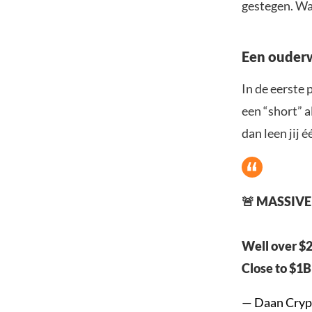
gestegen. Wa
Een ouder
In de eerste 
een “short” a
dan leen jij 
🚨 MASSIVE 
Well over $2
Close to $1B
— Daan Cryp