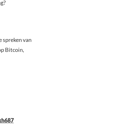
ag?
We spreken van
op Bitcoin,
0kh687