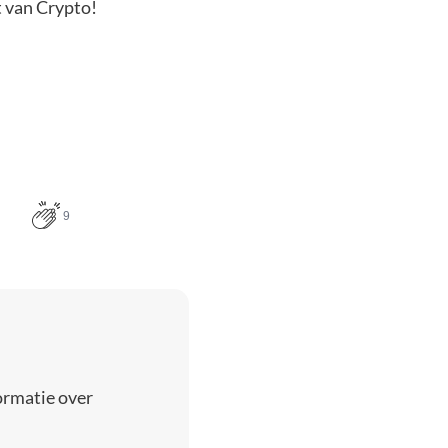
t van Crypto!
9
ormatie over