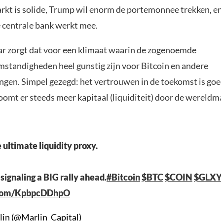
rkt is solide, Trump wil enorm de portemonnee trekken, e
centrale bank werkt mee.
kaar zorgt dat voor een klimaat waarin de zogenoemde
omstandigheden heel gunstig zijn voor Bitcoin en andere
ingen. Simpel gezegd: het vertrouwen in de toekomst is goe
oomt er steeds meer kapitaal (liquiditeit) door de wereldm
e ultimate liquidity proxy.
signaling a BIG rally ahead.
#Bitcoin
$BTC
$COIN
$GLX
r.com/KpbpcDDhpO
in (@Marlin_Capital)