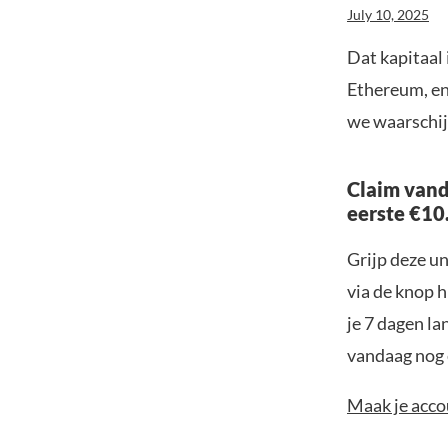
July 10, 2025
Dat kapitaal 
Ethereum, en
we waarschijn
Claim vand
eerste €10
Grijp deze u
via de knop h
je 7 dagen la
vandaag nog e
Maak je accou