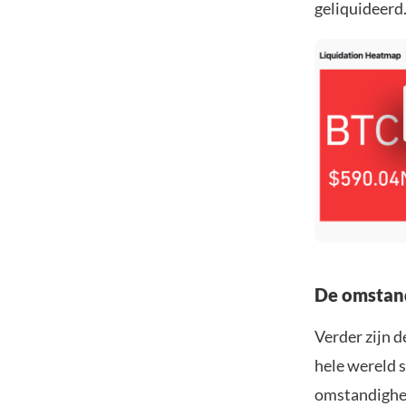
geliquideerd.
De omstand
Verder zijn 
hele wereld 
omstandighed