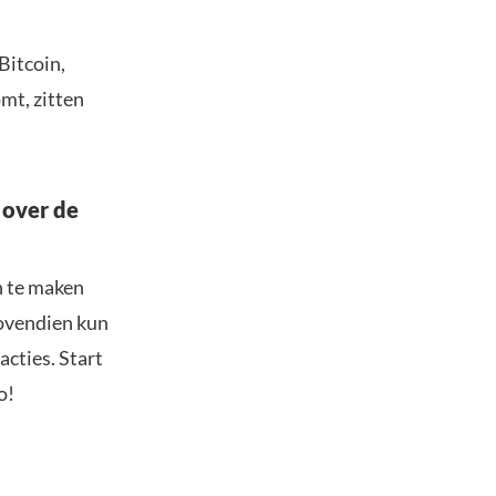
Bitcoin,
mt, zitten
 over de
n te maken
Bovendien kun
acties. Start
o!