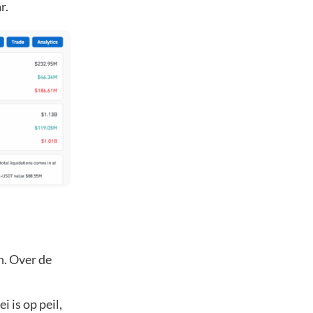
r.
h. Over de
 is op peil,