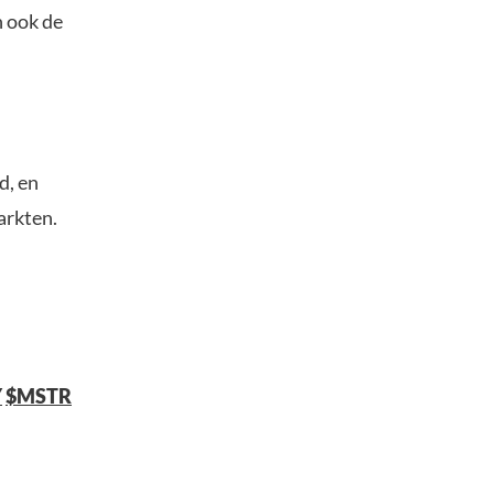
n ook de
d, en
arkten.
Y
$MSTR