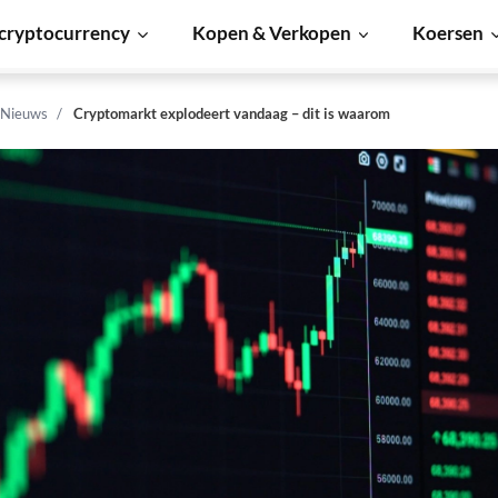
cryptocurrency
Kopen & Verkopen
Koersen
 Nieuws
Cryptomarkt explodeert vandaag – dit is waarom