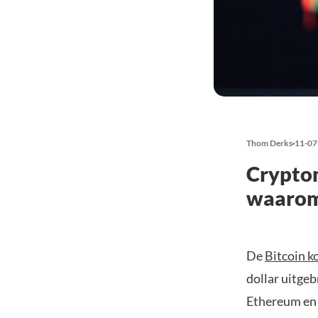
Thom Derks
11-07
Cryptom
waaro
De
Bitcoin k
dollar uitge
Ethereum en 