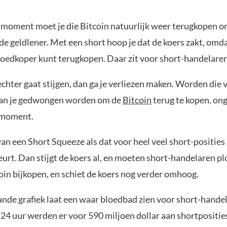
 moment moet je die Bitcoin natuurlijk weer terugkopen o
de geldlener. Met een short hoop je dat de koers zakt, omda
goedkoper kunt terugkopen. Daar zit voor short-handelaren
echter gaat stijgen, dan ga je verliezen maken. Worden die v
kan je gedwongen worden om de
Bitcoin
terug te kopen, on
 moment.
n een Short Squeeze als dat voor heel veel short-posities
rt. Dan stijgt de koers al, en moeten short-handelaren pl
oin bijkopen, en schiet de koers nog verder omhoog.
nde grafiek laat een waar bloedbad zien voor short-hande
24 uur werden er voor 590 miljoen dollar aan shortpositie