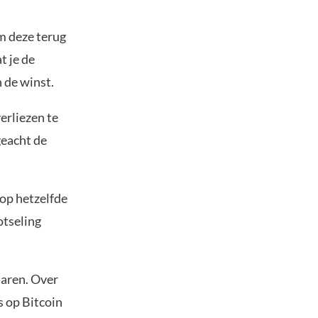
m deze terug
t je de
 de winst.
erliezen te
geacht de
 op hetzelfde
otseling
laren. Over
s op Bitcoin