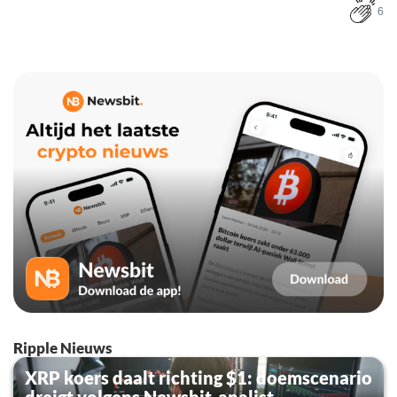
6
Ripple Nieuws
XRP koers daalt richting $1: doemscenario
dreigt volgens Newsbit-analist