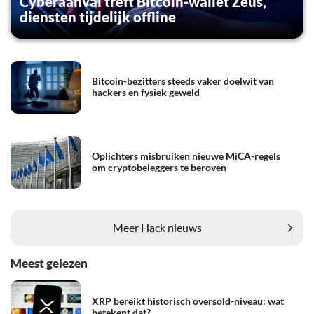
Cyberaanval treft Bitcoin-wallet Zeus,
diensten tijdelijk offline
Bitcoin-bezitters steeds vaker doelwit van
hackers en fysiek geweld
Oplichters misbruiken nieuwe MiCA-regels
om cryptobeleggers te beroven
Meer Hack nieuws
Meest gelezen
XRP bereikt historisch oversold-niveau: wat
betekent dat?