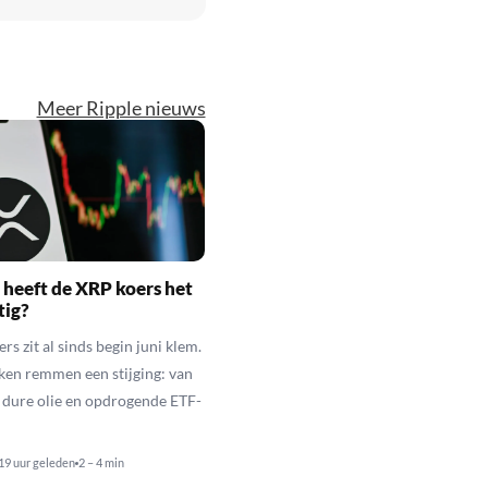
Meer Ripple nieuws
heeft de XRP koers het
tig?
s zit al sinds begin juni klem.
ken remmen een stijging: van
t dure olie en opdrogende ETF-
19 uur geleden
2 – 4 min