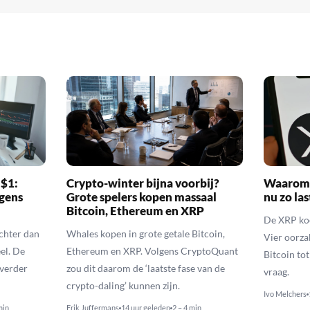
 $1:
Crypto-winter bijna voorbij?
Waarom 
gens
Grote spelers kopen massaal
nu zo las
Bitcoin, Ethereum en XRP
De XRP koer
echter dan
Whales kopen in grote getale Bitcoin,
Vier oorza
el. De
Ethereum en XRP. Volgens CryptoQuant
Bitcoin to
 verder
zou dit daarom de ‘laatste fase van de
vraag.
crypto-daling’ kunnen zijn.
Ivo Melchers
min
Erik Juffermans
14 uur geleden
2 – 4 min