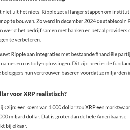
niet uit het niets. Ripple zet al langer stappen om institu
ur op te bouwen. Zo werd in december 2024 de stablecoin
en werkt het bedrijf samen met banken en betaalproviders o
ngen te verbeteren.
uwt Ripple aan integraties met bestaande financiële parti
rnames en custody-oplossingen. Dit zijn precies de funda
 beleggers hun vertrouwen baseren voordat ze miljarden i
llar voor XRP realistisch?
lijk zijn: een koers van 1.000 dollar zou XRP een marktwaa
00 miljard dollar. Dat is groter dan de hele Amerikaanse
t bij elkaar.