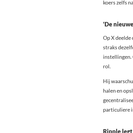
koers zelfs n
‘De nieuwe
Op X deelde 
straks dezelf
instellingen.
rol.
Hij waarsch
halen en opsl
gecentralisee
particuliere 
Ripple legt