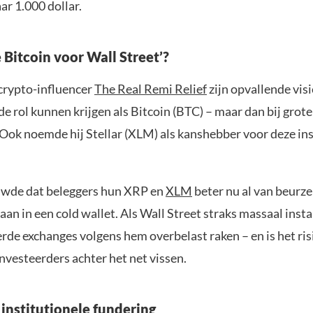
aar 1.000 dollar.
 Bitcoin voor Wall Street’?
crypto-influencer
The Real Remi Relief
zijn opvallende visi
de rol kunnen krijgen als Bitcoin (BTC) – maar dan bij grote
 Ook noemde hij Stellar (XLM) als kanshebber voor deze ins
uwde dat beleggers hun XRP en
XLM
beter nu al van beurz
aan in een cold wallet. Als Wall Street straks massaal inst
rde exchanges volgens hem overbelast raken – en is het ris
investeerders achter het net vissen.
 institutionele fundering