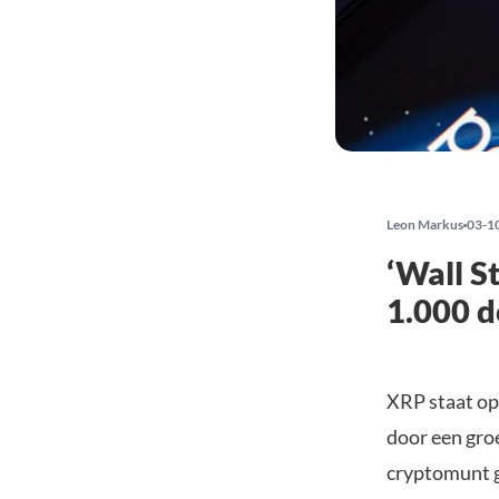
Leon Markus
03-1
‘Wall S
1.000 d
XRP staat opn
door een gro
cryptomunt g