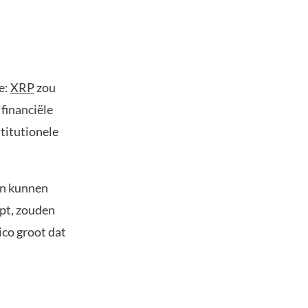
e:
XRP
zou
 financiële
titutionele
en kunnen
apt, zouden
ico groot dat