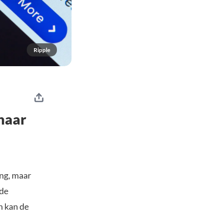
Ripple
 naar
ing, maar
 de
n kan de