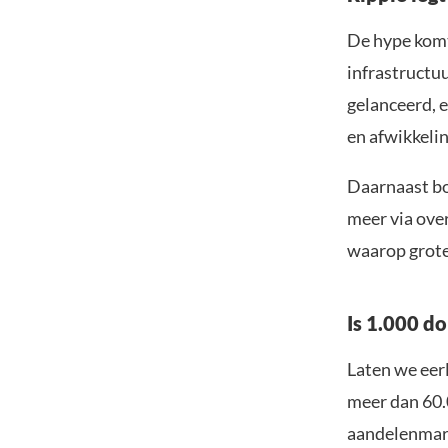
De hype komt 
infrastructu
gelanceerd, 
en afwikkeli
Daarnaast bo
meer via ove
waarop grote
Is 1.000 do
Laten we eer
meer dan 60.0
aandelenmark