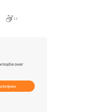
12
ormatie over
schrijven