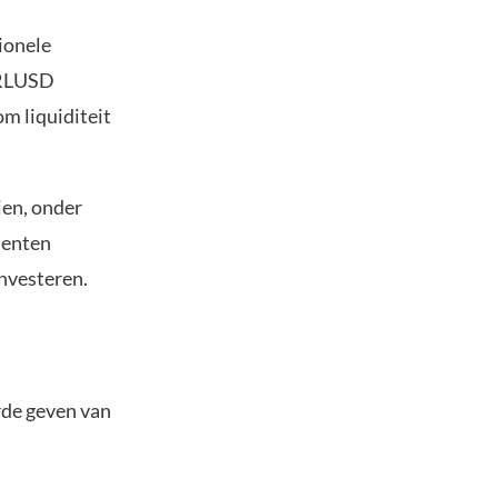
tionele
 RLUSD
m liquiditeit
jen, onder
menten
nvesteren.
rde geven van