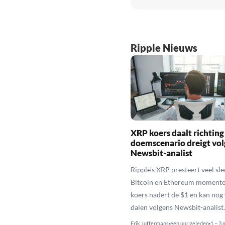
Ripple Nieuws
XRP koers daalt richting
doemscenario dreigt vol
Newsbit-analist
Ripple’s XRP presteert veel sl
Bitcoin en Ethereum momente
koers nadert de $1 en kan nog
dalen volgens Newsbit-analist.
Erik Juffermans
één uur geleden
1 – 3 