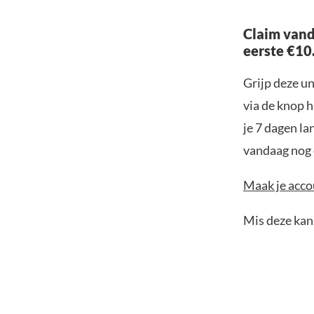
Claim vand
eerste €10
Grijp deze u
via de knop h
je 7 dagen la
vandaag nog e
Maak je accou
Mis deze kans