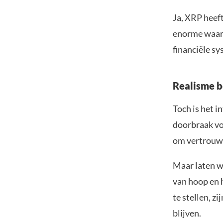
Ja, XRP heeft
enorme waard
financiële sy
Realisme 
Toch is het i
doorbraak voo
om vertrouwe
Maar laten we
van hoop en 
te stellen, z
blijven.