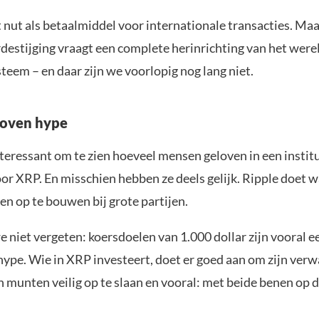
 nut als betaalmiddel voor internationale transacties. Maa
estijging vraagt een complete herinrichting van het were
steem – en daar zijn we voorlopig nog lang niet.
boven hype
nteressant om te zien hoeveel mensen geloven in een instit
r XRP. En misschien hebben ze deels gelijk. Ripple doet w
n op te bouwen bij grote partijen.
 niet vergeten: koersdoelen van 1.000 dollar zijn vooral 
hype. Wie in XRP investeert, doet er goed aan om zijn verw
ijn munten veilig op te slaan en vooral: met beide benen op 