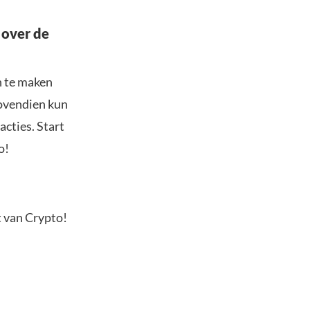
 over de
n te maken
Bovendien kun
acties. Start
o!
t van Crypto!