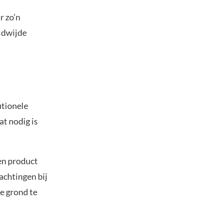
r zo’n
ldwijde
utionele
at nodig is
een product
achtingen bij
de grond te