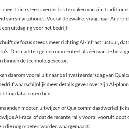
beert zich steeds verder los te maken van zijn traditione
eid van smartphones. Vooral de zwakke vraag naar Android
t een uitdaging voor het bedrijf.
huift de focus steeds meer richting AI-infrastructuur, dat
uto’s. Die markten gelden momenteel als één van de belangr
n binnen de technologiesector.
jken daarom vooral uit naar de investeerdersdag van Qualc
bedrijf waarschijnlijk meer details geven over zijn AI-plan
ichting datacenterchips.
maanden moeten uitwijzen of Qualcomm daadwerkelijk ka
wijde AI-race, of dat de recente rally vooral vooruitloopt 
en die nog moeten worden waargemaakt.