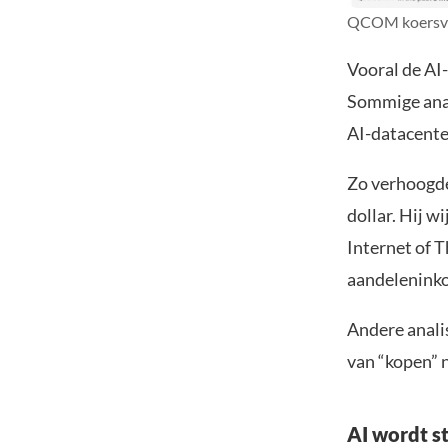
QCOM koersve
Vooral de AI
Sommige anal
AI-datacente
Zo verhoogde 
dollar. Hij w
Internet of 
aandeleninko
Andere analis
van “kopen” 
AI wordt s