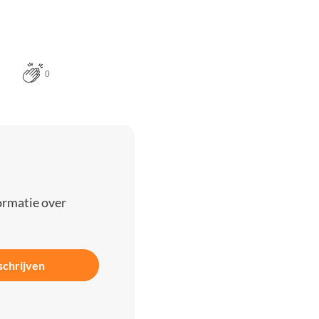
0
ormatie over
schrijven