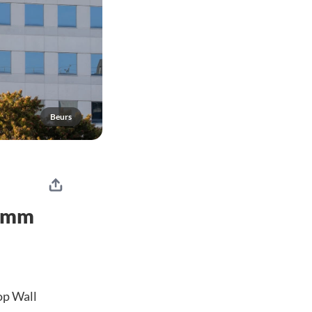
Beurs
comm
op Wall