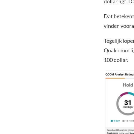
dollar ligt. 
Dat betekent 
vinden vooral
Tegelijk lop
Qualcomm lig
100 dollar.