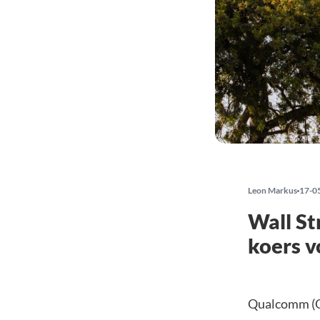
Leon Markus
17-0
Wall St
koers 
Qualcomm (QC