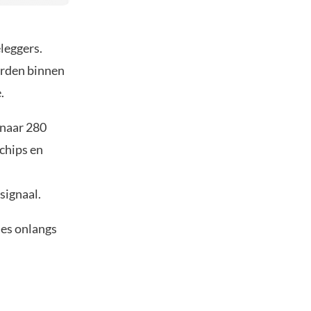
leggers.
orden binnen
.
 naar 280
ochips en
signaal.
ies onlangs