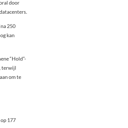
oral door
datacenters.
jna 250
nog kan
ene “Hold”-
 terwijl
 aan om te
 op 177