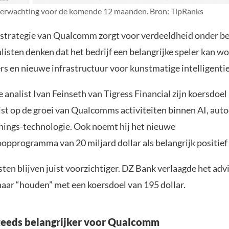
rwachting voor de komende 12 maanden. Bron: TipRanks
-strategie van Qualcomm zorgt voor verdeeldheid onder be
isten denken dat het bedrijf een belangrijke speler kan w
rs en nieuwe infrastructuur voor kunstmatige intelligentie
analist Ivan Feinseth van Tigress Financial zijn koersdoel
ijst op de groei van Qualcomms activiteiten binnen AI, aut
Things-technologie. Ook noemt hij het nieuwe
opprogramma van 20 miljard dollar als belangrijk positief 
ten blijven juist voorzichtiger. DZ Bank verlaagde het adv
naar “houden” met een koersdoel van 195 dollar.
teeds belangrijker voor Qualcomm