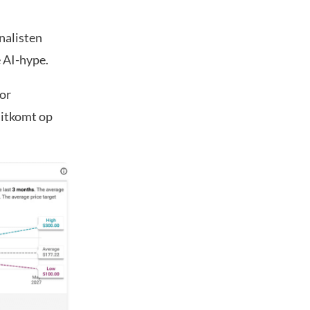
nalisten
e AI-hype.
oor
uitkomt op