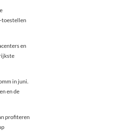
le
-toestellen
acenters en
ijkste
omm in juni.
nen en de
n profiteren
op