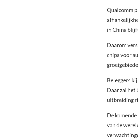
Qualcomm pro
afhankelijkh
in China blijf
Daarom versc
chips voor a
groeigebiede
Beleggers ki
Daar zal het 
uitbreiding r
De komende 
van de wereld
verwachting