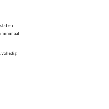
sbit en
an minimaal
 volledig