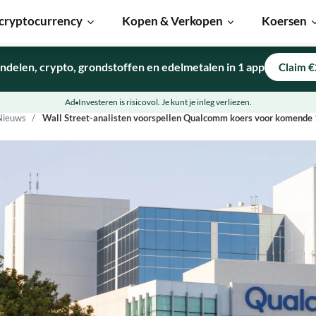
cryptocurrency
Kopen & Verkopen
Koersen
ndelen, crypto, grondstoffen en edelmetalen in 1 app
Claim €
Ad
Investeren is risicovol. Je kunt je inleg verliezen.
Nieuws
Wall Street-analisten voorspellen Qualcomm koers voor komend