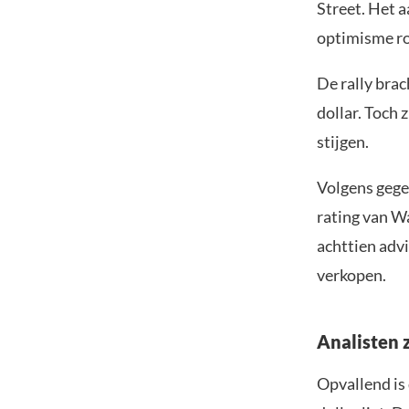
Street. Het a
optimisme ro
De rally bra
dollar. Toch 
stijgen.
Volgens geg
rating van Wa
achttien adv
verkopen.
Analisten 
Opvallend is