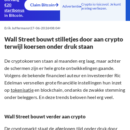
Crypto is risicovol. Je kunt
€20
Claim Bitcoin
Advertentie
je inleg verliezen.
startbonus
in Bitcoin.
Erik Juffermans
27-06-2026
08:04
Wall Street bouwt stilletjes door aan crypto
terwijl koersen onder druk staan
De cryptokoersen staan al maanden erg laag, maar achter
de schermen zijn er hele grote ontwikkelingen gaande.
Volgens de bekende financieel auteur en investeerder Ric
Edelman versnellen grote financiële instellingen hun inzet
op
tokenisatie
en blockchain, ondanks de zwakke stemming
onder beleggers. En deze trends beloven heel erg veel.
Wall Street bouwt verder aan crypto
De cryptomarkt staat de afgelopen tijd onder druk door