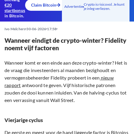
Crypto is risicovol. Je kunt
€20
Claim Bitcoin
Advertentie
je inleg verliezen.
startbonus
in Bitcoin.
Ivo Melchers
30-06-2026
17:58
Wanneer eindigt de crypto-winter? Fidelity
noemt vijf factoren
Wanneer komt er een einde aan deze crypto-winter? Het is
de vraag die investeerders al maanden bezighoudt en
vermogensbeheerder Fidelity probeert in een
nieuw
rapport
antwoord te geven. Vijf historische patronen
zouden de dooi kunnen inluiden. Van de halving-cyclus tot
een verrassing vanuit Wall Street.
Vierjarige cyclus
De eerste en meest voor de hand liggende factor is Bitcoins