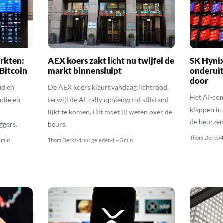
rkten:
AEX koers zakt licht nu twijfel de
SK Hyni
 Bitcoin
markt binnensluipt
onderuit
door
ud en
De AEX koers kleurt vandaag lichtrood,
Het AI-com
olie en
terwijl de AI-rally opnieuw tot stilstand
klappen in
lijkt te komen. Dit moet jij weten over de
de beurzen
ggers.
beurs.
Thom Derks
4
4 min
Thom Derks
4 uur geleden
1 – 3 min