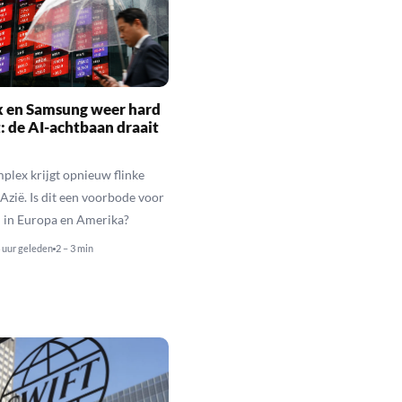
x en Samsung weer hard
: de AI-achtbaan draait
plex krijgt opnieuw flinke
 Azië. Is dit een voorbode voor
 in Europa en Amerika?
 uur geleden
2 – 3 min