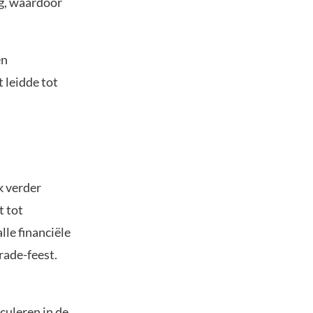
eg, waardoor
en
 leidde tot
k verder
t tot
lle financiële
rade-feest.
culeren in de