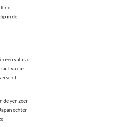
dt dit
dip in de
in een valuta
n activa die
verschil
n de yen zeer
 Japan echter
ze