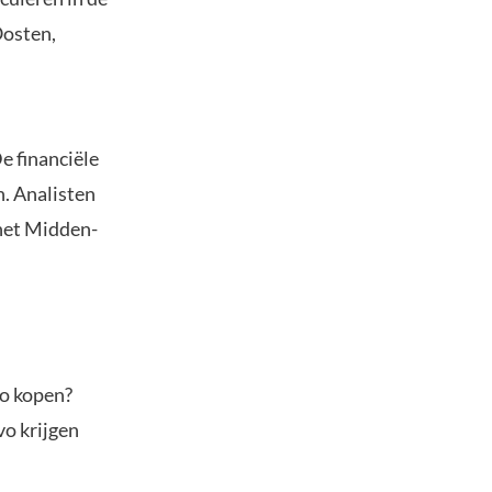
Oosten,
e financiële
n. Analisten
 het Midden-
to kopen?
vo krijgen