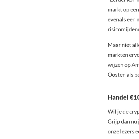
markt op een
evenals een m
risicomijden
Maar niet al
markten erv
wijzen op Am
Oosten als be
Handel €10
Wil je de cr
Grijp dan nu 
onze lezers e