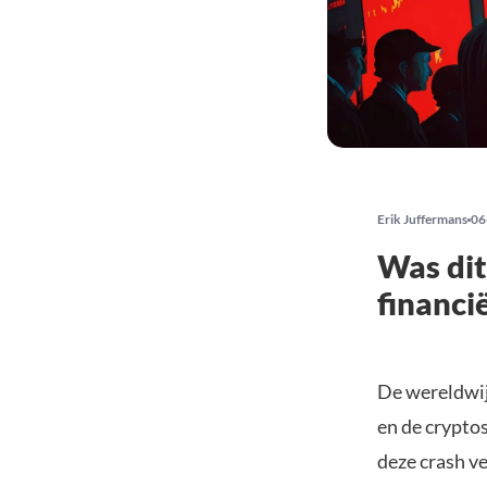
Erik Juffermans
06
Was dit
financi
De wereldwij
en de crypto
deze crash v