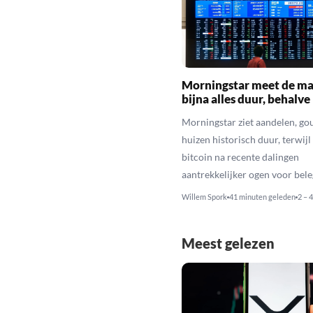
Morningstar meet de ma
bijna alles duur, behalve
Morningstar ziet aandelen, go
huizen historisch duur, terwijl 
bitcoin na recente dalingen
aantrekkelijker ogen voor bele
Willem Spork
41 minuten geleden
2 – 
Meest gelezen