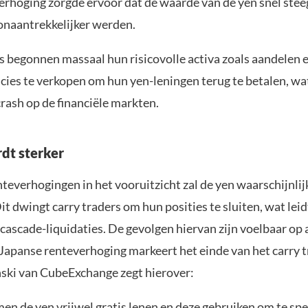
verhoging zorgde ervoor dat de waarde van de yen snel ste
 onaantrekkelijker werden.
s begonnen massaal hun risicovolle activa zoals aandelen 
cies te verkopen om hun yen-leningen terug te betalen, wat
rash op de financiële markten.
dt sterker
teverhogingen in het vooruitzicht zal de yen waarschijnlij
it dwingt carry traders om hun posities te sluiten, wat leid
scade-liquidaties. De gevolgen hiervan zijn voelbaar op a
Japanse renteverhoging markeert het einde van het carry t
nski van CubeExchange zegt hierover:
en de yen vrijwel gratis lenen en deze gebruiken om te spe