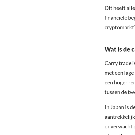
Dit heeft all
financiële be
cryptomarkt
Wat is de c
Carry trade i
met een lage 
een hoger ren
tussen de twe
In Japan is d
aantrekkelij
onverwacht d