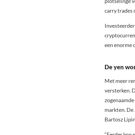
plotselinge 
carry trades
Investeerder
cryptocurren
een enorme c
De yen wor
Met meer ren
versterken. D
zogenaamde ca
markten. De 
Bartosz Lipi
“Eerder kon m