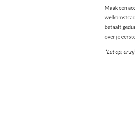
Maak een acc
welkomstcadea
betaalt gedu
over je eerst
*Let op, er zi