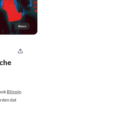
Beurs
sche
 ook
Bitcoin
orden dat