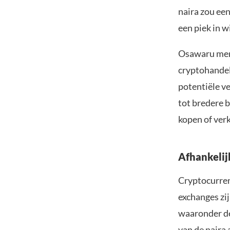
naira zou ee
een piek in 
Osawaru merkt
cryptohandel
potentiële v
tot bredere 
kopen of ver
Afhankelijk
Cryptocurren
exchanges zij
waaronder de 
van de naira