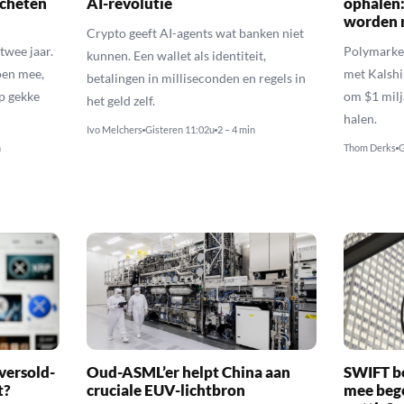
scheten
AI-revolutie
ophalen:
worden 
Crypto geeft AI-agents wat banken niet
twee jaar.
Polymarket
kunnen. Een wallet als identiteit,
oen mee,
met Kalshi
betalingen in milliseconden en regels in
p gekke
om $1 milj
het geld zelf.
halen.
Ivo Melchers
Gisteren 11:02u
2 – 4 min
n
Thom Derks
G
versold-
Oud-ASML’er helpt China aan
SWIFT b
t?
cruciale EUV-lichtbron
mee bego