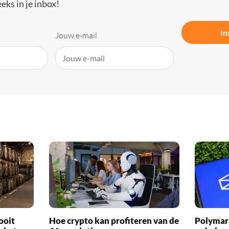
eks in je inbox!
In
Jouw e-mail
ooit
Hoe crypto kan profiteren van de
Polymark