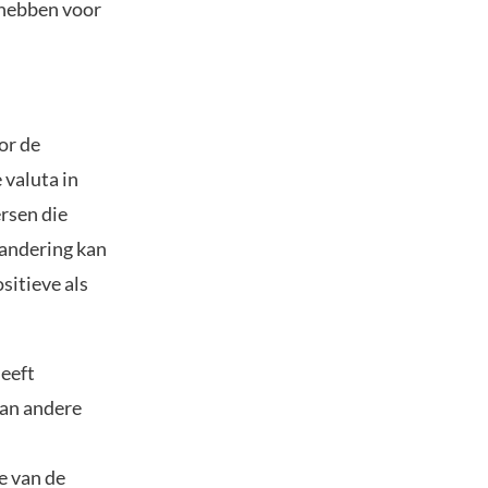
 hebben voor
or de
 valuta in
rsen die
randering kan
sitieve als
heeft
van andere
e van de