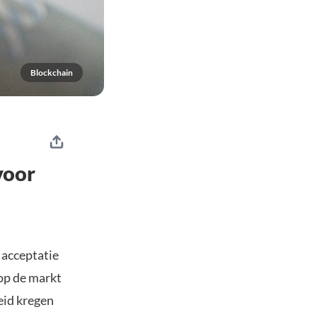
Blockchain
voor
 acceptatie
 op de markt
eid kregen