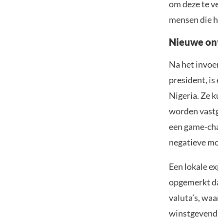
om deze te v
mensen die h
Nieuwe ont
Na het invoe
president, is
Nigeria. Ze 
worden vastg
een game-chan
negatieve mo
Een lokale e
opgemerkt da
valuta’s, wa
winstgevendh