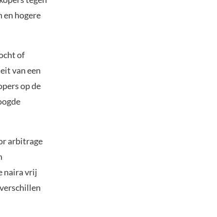
n en hogere
ocht of
teit van een
opers op de
hoogde
or arbitrage
n
naira vrij
sverschillen