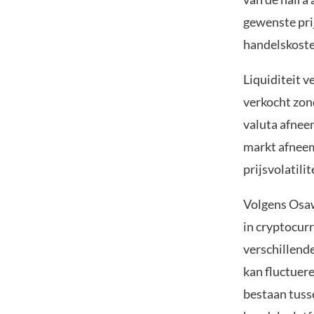
gewenste pri
handelskoste
Liquiditeit 
verkocht zond
valuta afnee
markt afneem
prijsvolatilit
Volgens Osaw
in cryptocur
verschillend
kan fluctuere
bestaan tuss