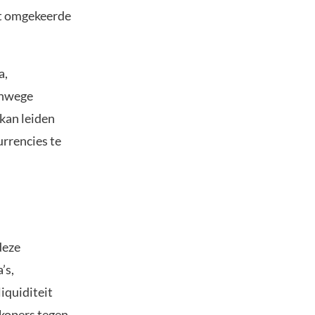
et omgekeerde
a,
anwege
kan leiden
rrencies te
deze
’s,
iquiditeit
rkopers tegen