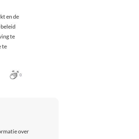
kt en de
-beleid
ing te
 te
0
ormatie over