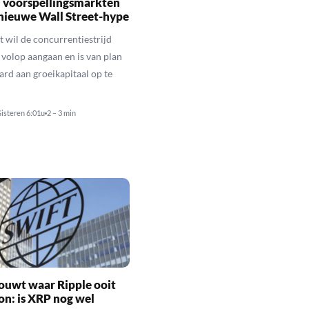
 voorspellingsmarkten
nieuwe Wall Street-hype
 wil de concurrentiestrijd
 volop aangaan en is van plan
ard aan groeikapitaal op te
isteren 6:01u
2 – 3 min
ouwt waar Ripple ooit
n: is XRP nog wel