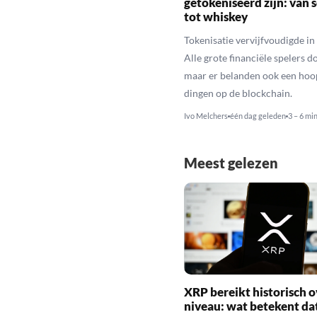
getokeniseerd zijn: van 
tot whiskey
Tokenisatie vervijfvoudigde in 
Alle grote financiële spelers d
maar er belanden ook een hoo
dingen op de blockchain.
Ivo Melchers
één dag geleden
3 – 6 mi
Meest gelezen
XRP bereikt historisch o
niveau: wat betekent da