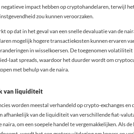
n negatieve impact hebben op cryptohandelaren, terwijl h
winstgevendheid zou kunnen veroorzaken.
 op dat in het geval van een snelle devaluatie van de nair
aren mogelijk hogere transactiekosten kunnen ervaren v
eranderingen in wisselkoersen. De toegenomen volatiliteit 
bied-laat spreads, waardoor het duurder wordt om cryptocu
kopen met behulp van de naira.
 van liquiditeit
cies worden meestal verhandeld op crypto-exchanges en 
n afhankelijk van de liquiditeit van verschillende fiat-valuta
naira, om een soepele handel te vergemakkelijken. Als de l
 afneemt, wordt het een grotere uitdaging om kopers en ve