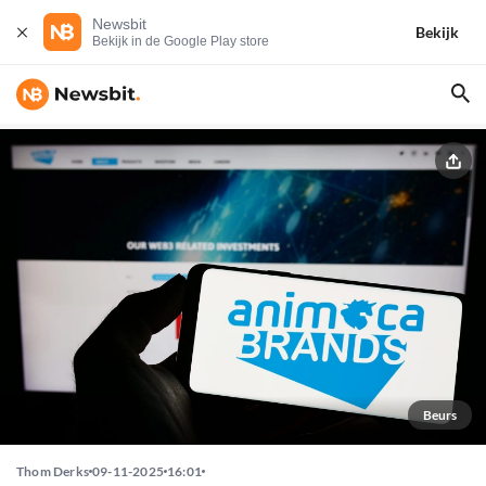
Newsbit
Bekijk
Bekijk in de Google Play store
Beurs
Thom Derks
09-11-2025
16:01