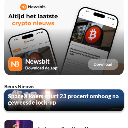
Beurs Nieuws
SpaceX koers spurt 23 procent omhoog na
gevreesde lock-up