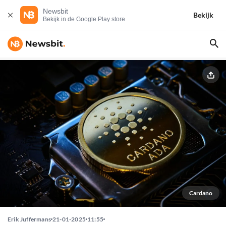
Newsbit
Bekijk
Bekijk in de Google Play store
Cardano
Erik Juffermans
21-01-2025
11:55