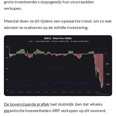
grote investeerders stapsgewijs hun voorraadden
verkopen.
Meestal doen ze dit tijdens een opwaartse trend, om zo wat
winsten te realiseren op de initiële investering.
De bovenstaande grafiek
laat duidelijk zien dat whales
gigantische hoeveelheden XRP verkopen op dit moment.