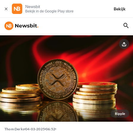
Newsbit
Bekijk
Bekijk in de Google Play store
Ripple
Thom Derks
04-03-2025
06:52