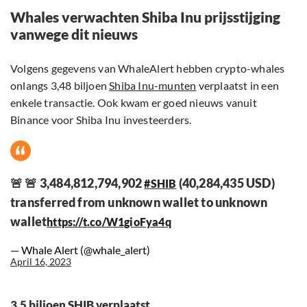
Whales verwachten Shiba Inu prijsstijging
vanwege dit nieuws
Volgens gegevens van WhaleAlert hebben crypto-whales
onlangs 3,48 biljoen
Shiba Inu-munten
verplaatst in een
enkele transactie. Ook kwam er goed nieuws vanuit
Binance voor Shiba Inu investeerders.
🚨 🚨 3,484,812,794,902
(40,284,435 USD)
#SHIB
transferred from unknown wallet to unknown
wallet
https://t.co/W1gioFya4q
— Whale Alert (@whale_alert)
April 16, 2023
3,5 biljoen SHIB verplaatst