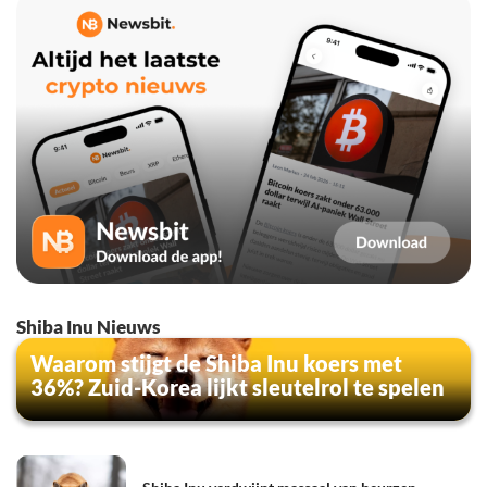
Shiba Inu Nieuws
Waarom stijgt de Shiba Inu koers met
36%? Zuid-Korea lijkt sleutelrol te spelen