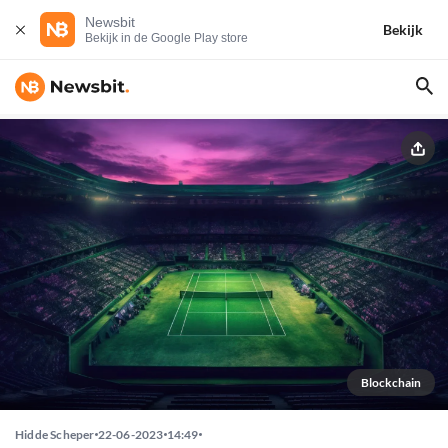
Newsbit
Bekijk
Bekijk in de Google Play store
Blockchain
Hidde Scheper
22-06-2023
14:49