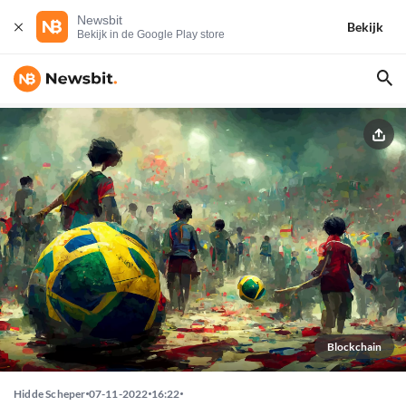
Newsbit
Bekijk
Bekijk in de Google Play store
Blockchain
Hidde Scheper
07-11-2022
16:22