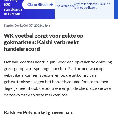
Crypto is risicovol. Je kunt
€20
Claim Bitcoin
Advertentie
je inleg verliezen.
startbonus
in Bitcoin.
Sander Derks
06-07-2026
18:46
​​WK voetbal zorgt voor gekte op
gokmarkten: Kalshi verbreekt
handelsrecord
Het WK voetbal heeft in juni voor een opvallende opleving
gezorgd op voorspellingsmarkten. Platformen waarop
gebruikers kunnen speculeren op de uitkomst van
gebeurtenissen zagen het handelsvolume fors toenemen.
Tegelijk neemt ook de politieke en juridische discussie over
de toekomst van deze markten toe.
Kalshi en Polymarket groeien hard