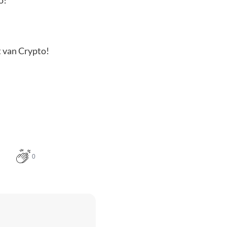
o!
t van Crypto!
0