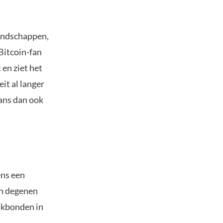
andschappen,
Bitcoin-fan
en ziet het
it al langer
kans dan ook
ens een
an degenen
vakbonden in