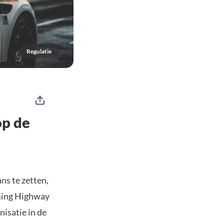
Regulatie
op de
ns te zetten,
ming Highway
isatie in de