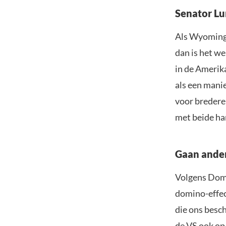
Senator Lu
Als Wyoming 
dan is het w
in de Amerik
als een manie
voor bredere 
met beide ha
Gaan ander
Volgens Dom 
domino-effec
die ons besc
de VS ook op 