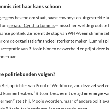
mmis ziet haar kans schoon
ergens bekend om staat, naast cowboys en uitgestrekte l
el om
senator Cynthia Lummis
—misschien wel de grootste 
aanse politiek. Ze noemt de stap van WHPA een slimme zet 
r om de organisatie financieel sterker te maken. Lummis ple
acceptatie van Bitcoin binnen de overheid en grijpt deze 
nden aan.
e politiebonden volgen?
Bei, oprichter van Proof of Workforce, zou deze zet wel e
t kunnen hebben. “Bitcoin beschermt de tijd en energie v
hermen,” stelt hij. Mooie woorden, maar of andere politie
de Bitcoin-trein springen, is nog maar de vraag.