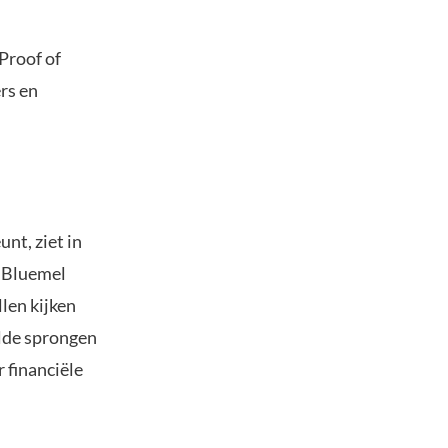
Proof of
rs en
nt, ziet in
n Bluemel
len kijken
ilde sprongen
 financiële