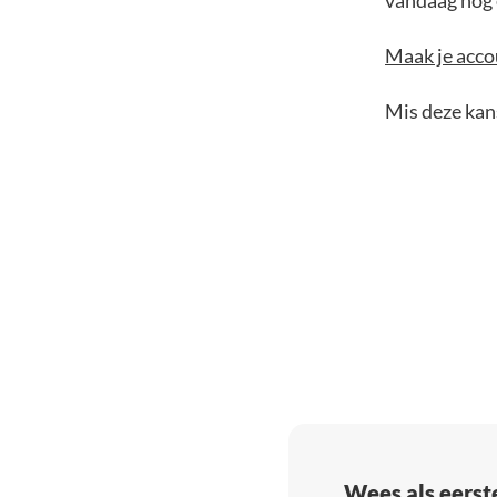
vandaag nog e
Maak je accou
Mis deze kans
Wees als eerst