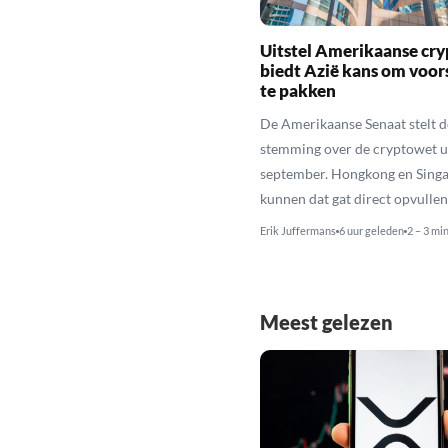
Uitstel Amerikaanse cr
biedt Azië kans om voo
te pakken
De Amerikaanse Senaat stelt d
stemming over de cryptowet ui
september. Hongkong en Sing
kunnen dat gat direct opvullen
Erik Juffermans
6 uur geleden
2 – 3 mi
Meest gelezen