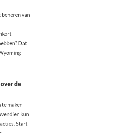
t beheren van
enkort
 hebben? Dat
n Wyoming
 over de
n te maken
Bovendien kun
acties. Start