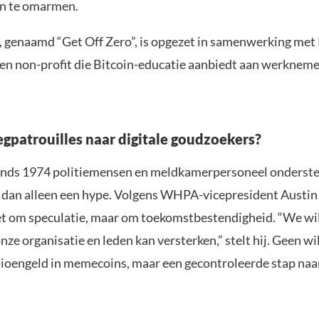
in te omarmen.
f, genaamd “Get Off Zero”, is opgezet in samenwerking met 
en non-profit die Bitcoin-educatie aanbiedt aan werkneme
gpatrouilles naar digitale goudzoekers?
nds 1974 politiemensen en meldkamerpersoneel ondersteu
 dan alleen een hype. Volgens WHPA-vicepresident Austi
iet om speculatie, maar om toekomstbestendigheid. “We wil
nze organisatie en leden kan versterken,” stelt hij. Geen w
nsioengeld in memecoins, maar een gecontroleerde stap naar