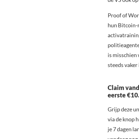
Proof of Wor
hun Bitcoin-
activatraining
politieagent
is misschien
steeds vaker
Claim vand
eerste €10
Grijp deze u
via de knop h
je 7 dagen la