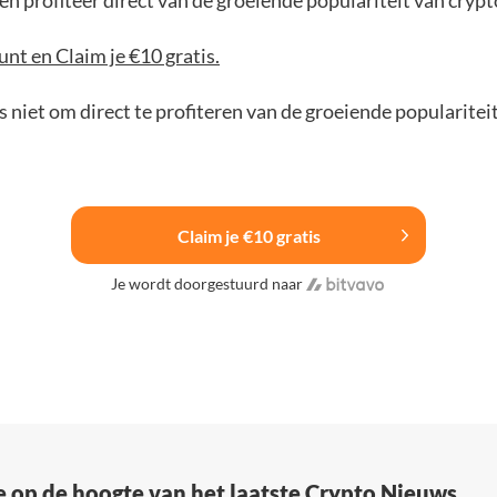
n profiteer direct van de groeiende populariteit van crypt
nt en Claim je €10 gratis.
 niet om direct te profiteren van de groeiende popularitei
Claim je €10 gratis
Je wordt doorgestuurd naar
e op de hoogte van het laatste Crypto Nieuws