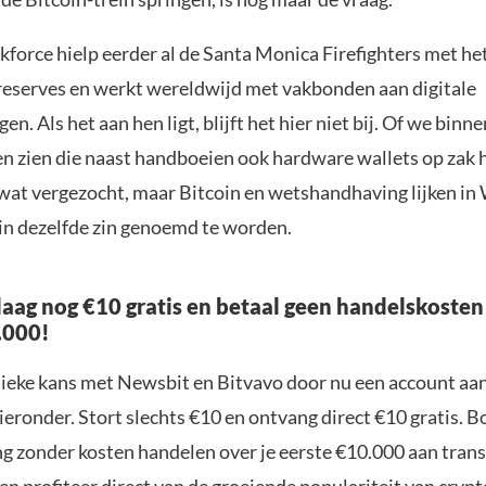
kforce hielp eerder al de Santa Monica Firefighters met he
reserves en werkt wereldwijd met vakbonden aan digitale
en. Als het aan hen ligt, blijft het hier niet bij. Of we binn
en zien die naast handboeien ook hardware wallets op zak
 wat vergezocht, maar Bitcoin en wetshandhaving lijken i
 in dezelfde zin genoemd te worden.
aag nog €10 gratis en betaal geen handelskosten
.000!
nieke kans met Newsbit en Bitvavo door nu een account aa
ieronder. Stort slechts €10 en ontvang direct €10 gratis. 
ng zonder kosten handelen over je eerste €10.000 aan trans