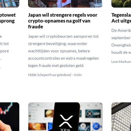
yptowet
Japan wil strengere regels voor
Tegensla
rsprong
crypto-opnames na golf van
Act uitg
fraude
De Amerika
e
Japan wil cryptobeurzen aansporen tot
september
t tot
strengere beveiliging, waaronder
Onenighei
apore
wachttijden voor opnames, betere
houdt de w
.
accountcontroles en extra maatregelen
Leon Markus
tegen fraude met gestolen geld.
n
Hidde Scheper
9 uur geleden
2 – 4 min