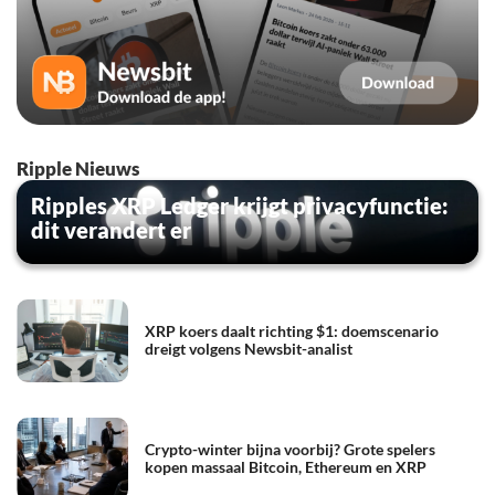
Ripple Nieuws
Ripples XRP Ledger krijgt privacyfunctie:
dit verandert er
XRP koers daalt richting $1: doemscenario
dreigt volgens Newsbit-analist
Crypto-winter bijna voorbij? Grote spelers
kopen massaal Bitcoin, Ethereum en XRP