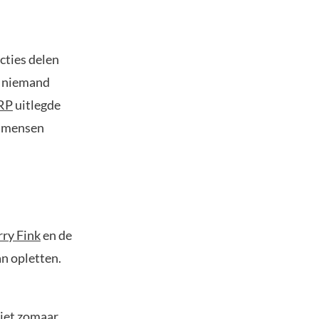
cties delen
na niemand
RP
uitlegde
e mensen
rry Fink
en de
n opletten.
Niet zomaar