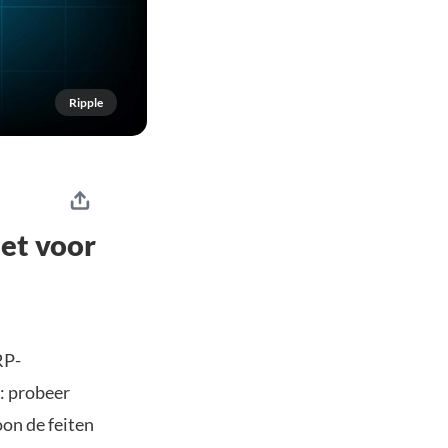
Ripple
et voor
RP-
: probeer
on de feiten