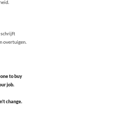
heid.
schrijft
en overtuigen.
yone to buy
our job.
n’t change.