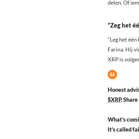
delen. Of ie
“Zeg het éé
“Leg het één 
Farina. Hij v
XRP is volge
Honest advis
$XRP
. Share
What’s comin
It’s called fa