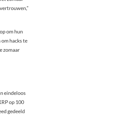
r vertrouwen,”
s op om hun
n om hacks te
ie zomaar
an eindeloos
s XRP op 100
reed gedeeld