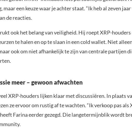
, maar een keuze waar je achter staat. “Ik heb al zeven jaa
an de reacties.
rukt ook het belang van veiligheid. Hij roept XRP-houder
urzen te halen en op te slaan in een cold wallet. Niet allee
ar ook om niet afhankelijk te zijn van centrale partijen d
rten.
ssie meer – gewoon afwachten
eel XRP-houders lijken klaar met discussiëren. In plaats v
ezen ze ervoor om rustig af te wachten. “Ik verkoop pas al
” heeft Farina eerder gezegd. Die langetermijnblik wordt b
ommunity.