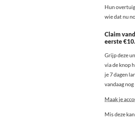
Hun overtuigi
wie dat nu no
Claim vand
eerste €10
Grijp deze u
via de knop h
je 7 dagen la
vandaag nog e
Maak je accou
Mis deze kans