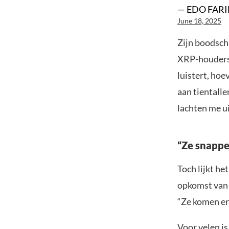
— EDO FARIN
June 18, 2025
Zijn boodscha
XRP-houders h
luistert, hoe
aan tientall
lachten me ui
“Ze snappen
Toch lijkt he
opkomst van 
“Ze komen er 
Voor velen i