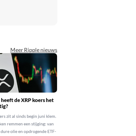
Meer Ripple nieuws
heeft de XRP koers het
tig?
s zit al sinds begin juni klem.
ken remmen een stijging: van
t dure olie en opdrogende ETF-