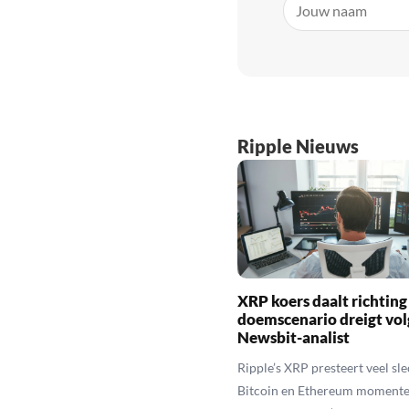
Ripple Nieuws
XRP koers daalt richting
doemscenario dreigt vol
Newsbit-analist
Ripple’s XRP presteert veel sl
Bitcoin en Ethereum momente