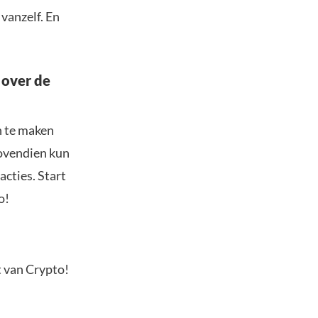
vanzelf. En
 over de
n te maken
Bovendien kun
acties. Start
o!
t van Crypto!