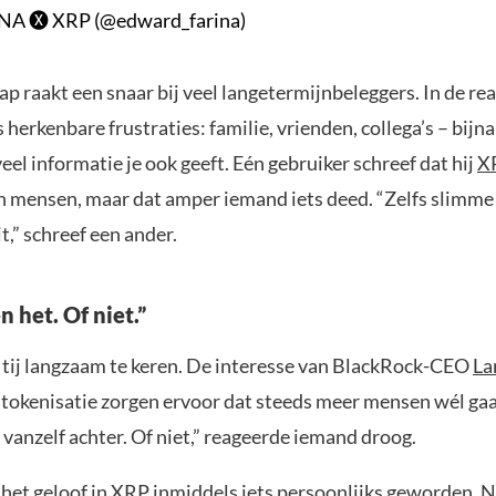
A 🅧 XRP (@edward_farina)
p raakt een snaar bij veel langetermijnbeleggers. In de rea
erkenbare frustraties: familie, vrienden, collega’s – bij
veel informatie je ook geeft. Eén gebruiker schreef dat hij
X
en mensen, maar dat amper iemand iets deed. “Zelfs slimm
t,” schreef een ander.
 het. Of niet.”
t tij langzaam te keren. De interesse van BlackRock-CEO
La
tokenisatie zorgen ervoor dat steeds meer mensen wél gaa
vanzelf achter. Of niet,” reageerde iemand droog.
s het geloof in XRP inmiddels iets persoonlijks geworden. 