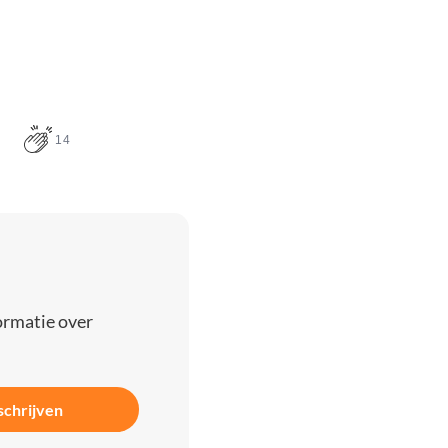
14
ormatie over
schrijven