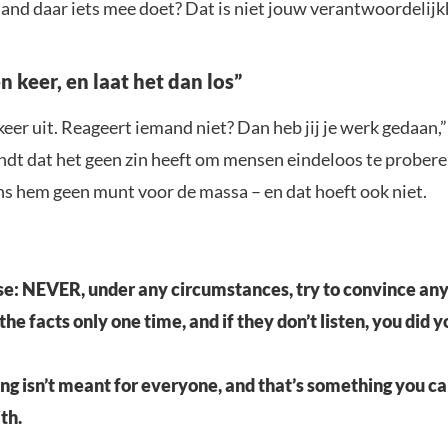
mand daar iets mee doet? Dat is niet jouw verantwoordelijk
n keer, en laat het dan los”
keer uit. Reageert iemand niet? Dan heb jij je werk gedaan,” 
indt dat het geen zin heeft om mensen eindeloos te prober
ns hem geen munt voor de massa – en dat hoeft ook niet.
e: NEVER, under any circumstances, try to convince an
 the facts only one time, and if they don’t listen, you did y
g isn’t meant for everyone, and that’s something you ca
ith.