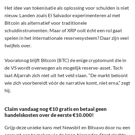
Het idee van tokenisatie als oplossing voor schulden is niet
nieuw. Landen zoals El Salvador experimenteren al met
Bitcoin als alternatief voor traditionele
schuldinstrumenten. Maar of XRP ooit écht een rol gaat
spelen in het internationale reservesysteem? Daar zijn veel
twijfels over.
Vooralsnog blijft Bitcoin (BTC) de enige cryptomunt die in
de VS wordt overwogen als mogelijk reserve-asset. Toch
laat Aljarrah zich niet uit het veld slaan. “De markt beloont
wie zich voorbereidt vóór de narrative komt, niet erna,” zegt
hij.
Claim vandaag nog €10 gratis en betaal geen
handelskosten over de eerste €10.000!
Grijp deze unieke kans met Newsbit en Bitvavo door nu een
account aan te maken via de knop hieronder. Stort slechts