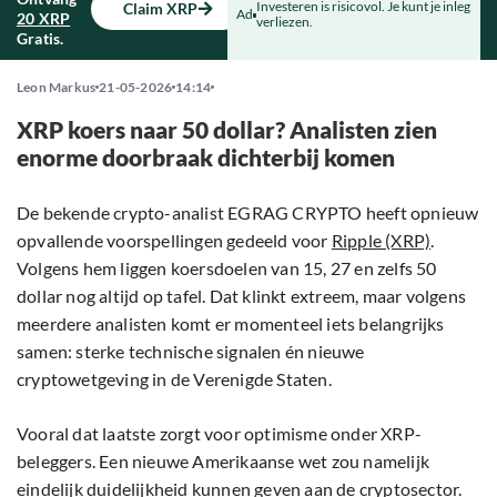
Investeren is risicovol. Je kunt je inleg
Claim XRP
Ad
20 XRP
verliezen.
Gratis.
Leon Markus
21-05-2026
14:14
XRP koers naar 50 dollar? Analisten zien
enorme doorbraak dichterbij komen
De bekende crypto-analist EGRAG CRYPTO heeft opnieuw
opvallende voorspellingen gedeeld voor
Ripple (XRP)
.
Volgens hem liggen koersdoelen van 15, 27 en zelfs 50
dollar nog altijd op tafel. Dat klinkt extreem, maar volgens
meerdere analisten komt er momenteel iets belangrijks
samen: sterke technische signalen én nieuwe
cryptowetgeving in de Verenigde Staten.
Vooral dat laatste zorgt voor optimisme onder XRP-
beleggers. Een nieuwe Amerikaanse wet zou namelijk
eindelijk duidelijkheid kunnen geven aan de cryptosector.