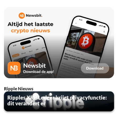
Ripple Nieuws
Ripples XRP Ledger krijgt privacyfunctie:
dit verandert er