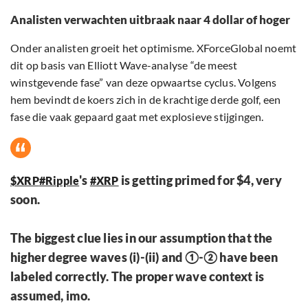
Analisten verwachten uitbraak naar 4 dollar of hoger
Onder analisten groeit het optimisme. XForceGlobal noemt
dit op basis van Elliott Wave-analyse “de meest
winstgevende fase” van deze opwaartse cyclus. Volgens
hem bevindt de koers zich in de krachtige derde golf, een
fase die vaak gepaard gaat met explosieve stijgingen.
's
is getting primed for $4, very
$XRP
#Ripple
#XRP
soon.
The biggest clue lies in our assumption that the
higher degree waves (i)-(ii) and ①-② have been
labeled correctly. The proper wave context is
assumed, imo.