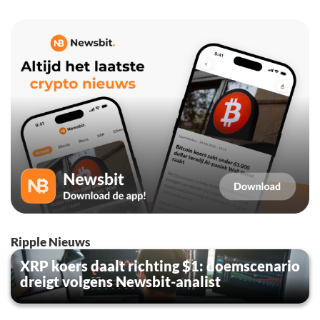
Ripple Nieuws
XRP koers daalt richting $1: doemscenario
dreigt volgens Newsbit-analist