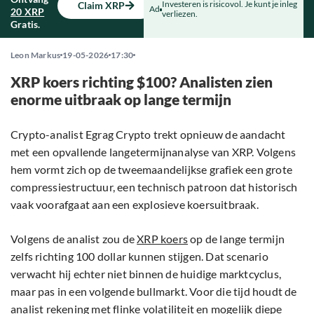
Investeren is risicovol. Je kunt je inleg
Claim XRP
Ad
20 XRP
verliezen.
Gratis.
Leon Markus
19-05-2026
17:30
XRP koers richting $100? Analisten zien
enorme uitbraak op lange termijn
Crypto-analist Egrag Crypto trekt opnieuw de aandacht
met een opvallende langetermijnanalyse van XRP. Volgens
hem vormt zich op de tweemaandelijkse grafiek een grote
compressiestructuur, een technisch patroon dat historisch
vaak voorafgaat aan een explosieve koersuitbraak.
Volgens de analist zou de
XRP koers
op de lange termijn
zelfs richting 100 dollar kunnen stijgen. Dat scenario
verwacht hij echter niet binnen de huidige marktcyclus,
maar pas in een volgende bullmarkt. Voor die tijd houdt de
analist rekening met flinke volatiliteit en mogelijk diepe