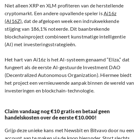
Niet alleen XRP en XLM profiteren van de herstellende
cryptomarkt. Een andere opvallende speler is
Ai16z
(AI16Z)
, dat de afgelopen week een indrukwekkende
stijging van 186,1% noteerde. Dit baanbrekende
blockchainproject combineert kunstmatige intelligentie
(AI) met investeringsstrategieën.
Het hart van Ai16z is het AI-systeem genaamd “Eliza,” dat
fungeert als de eerste AI-gestuurde Investment DAO
(Decentralized Autonomous Organization). Hiermee biedt
het project een vernieuwende aanpak binnen de wereld van
investeringen en blockchain-technologie.
Claim vandaag nog €10 gratis en betaal geen
handelskosten over de eerste €10.000!
Grijp deze unieke kans met Newsbit en Bitvavo door nu een
account aan te maken via de knop hieronder. Stort slechts