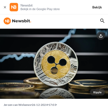
Newsbit
Bekijk
Bekijk in de Google Play store
Ripple
Jeroen van Welsenes
26-12-2024
17:03