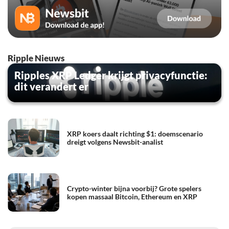
Ripple Nieuws
Ripples XRP Ledger krijgt privacyfunctie:
dit verandert er
XRP koers daalt richting $1: doemscenario
dreigt volgens Newsbit-analist
Crypto-winter bijna voorbij? Grote spelers
kopen massaal Bitcoin, Ethereum en XRP