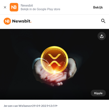
Newsbit
Bekijk
Bekijk in de Google Play store
Ripple
Jeroen van Welsenes
29-09-2025
13:59