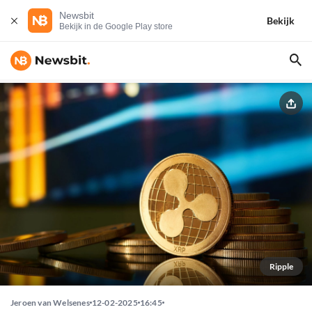
Newsbit
Bekijk
Bekijk in de Google Play store
Ripple
Jeroen van Welsenes
12-02-2025
16:45