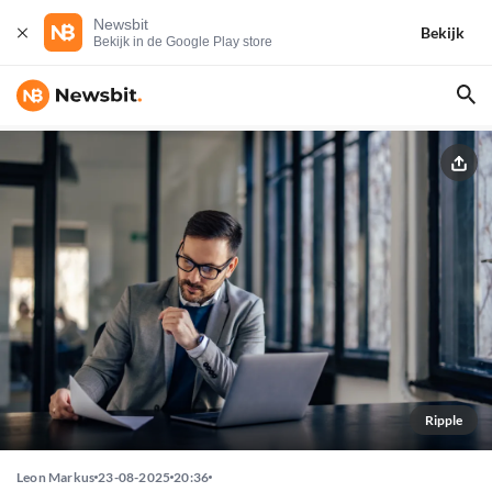
Newsbit
Bekijk
Bekijk in de Google Play store
Ripple
Leon Markus
23-08-2025
20:36