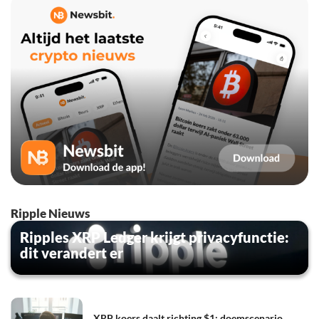
Ripple Nieuws
Ripples XRP Ledger krijgt privacyfunctie:
dit verandert er
XRP koers daalt richting $1: doemscenario