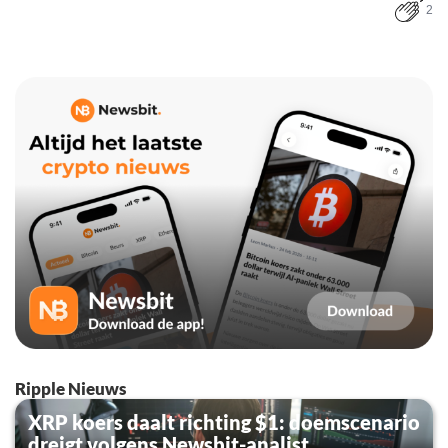
2
Ripple Nieuws
XRP koers daalt richting $1: doemscenario
dreigt volgens Newsbit-analist