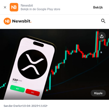
Newsbit
Bekijk
Bekijk in de Google Play store
Ripple
Sander Derks
10-04-2025
11:02