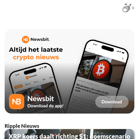
6
Ripple Nieuws
XRP koers daalt richting $1: doemscenario