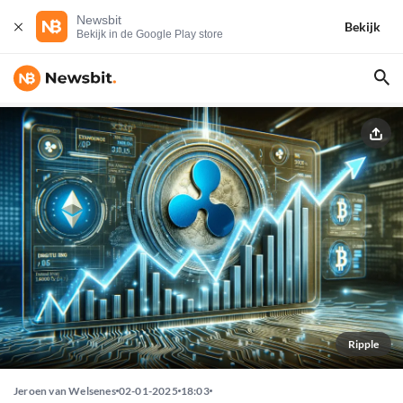
Newsbit
Bekijk
Bekijk in de Google Play store
Ripple
Jeroen van Welsenes
02-01-2025
18:03