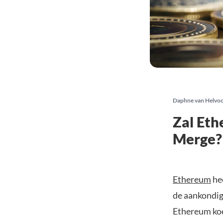
Daphne van Helvo
Zal Eth
Merge?
Ethereum
he
de aankondig
Ethereum koer