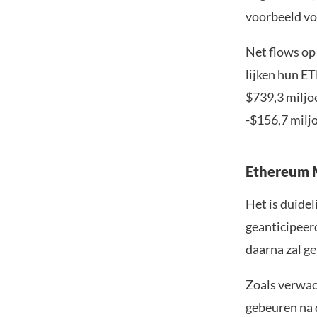
voorbeeld vo
Net flows op
lijken hun ET
$739,3 miljo
-$156,7 milj
Ethereum M
Het is duidel
geanticipeer
daarna zal ge
Zoals verwach
gebeuren na d