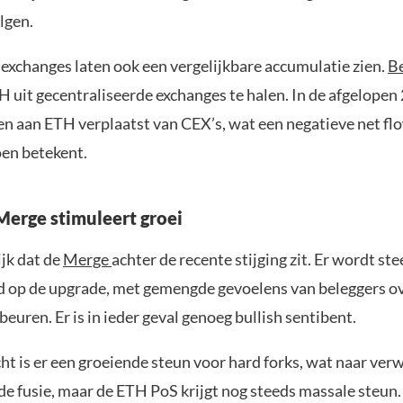
lgen.
 exchanges laten ook een vergelijkbare accumulatie zien.
B
H uit gecentraliseerde exchanges te halen. In de afgelopen 
en aan ETH verplaatst van CEX’s, wat een negatieve net fl
oen betekent.
erge stimuleert groei
ijk dat de
Merge
achter de recente stijging zit. Er wordt st
d op de upgrade, met gemengde gevoelens van beleggers ov
beuren. Er is in ieder geval genoeg bullish sentibent.
t is er een groeiende steun voor hard forks, wat naar verw
e fusie, maar de ETH PoS krijgt nog steeds massale steun. 