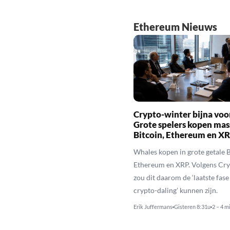
Ethereum Nieuws
Crypto-winter bijna voo
Grote spelers kopen mas
Bitcoin, Ethereum en X
Whales kopen in grote getale B
Ethereum en XRP. Volgens Cr
zou dit daarom de ‘laatste fase
crypto-daling’ kunnen zijn.
Erik Juffermans
Gisteren 8:31u
2 – 4 m