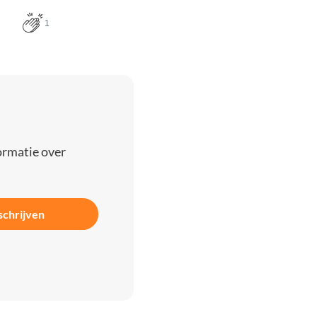
1
ormatie over
schrijven