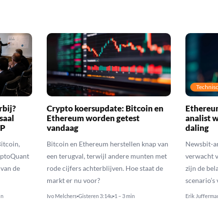
Technisc
rbij?
Crypto koersupdate: Bitcoin en
Ethereum
saal
Ethereum worden getest
analist 
RP
vandaag
daling
itcoin,
Bitcoin en Ethereum herstellen knap van
Newsbit-an
yptoQuant
een terugval, terwijl andere munten met
verwacht v
 van de
rode cijfers achterblijven. Hoe staat de
zijn de be
markt er nu voor?
scenario’s
in
Ivo Melchers
Gisteren 3:14u
1 – 3 min
Erik Jufferma