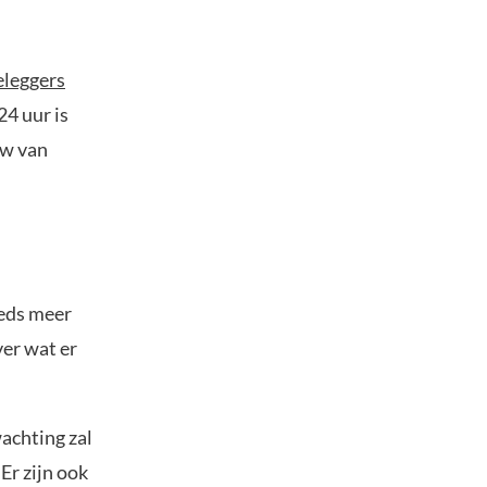
eleggers
24 uur is
ow van
eeds meer
er wat er
achting zal
Er zijn ook