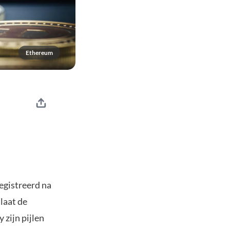
Ethereum
egistreerd na
laat de
 zijn pijlen