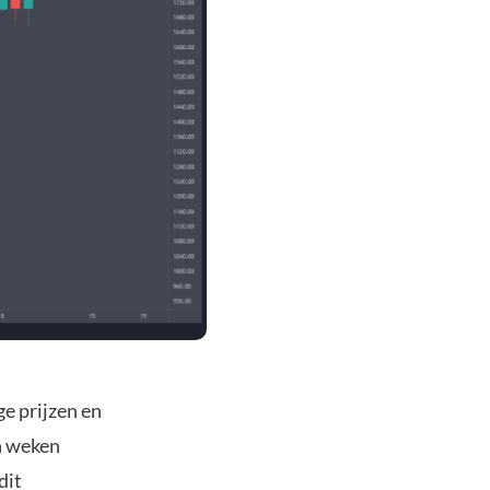
e prijzen en
n weken
dit