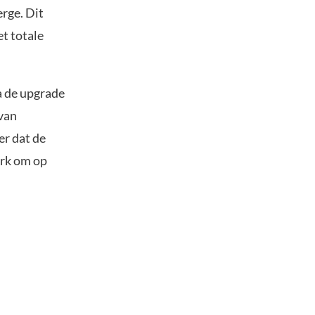
rge. Dit
et totale
a de upgrade
 van
er dat de
erk om op