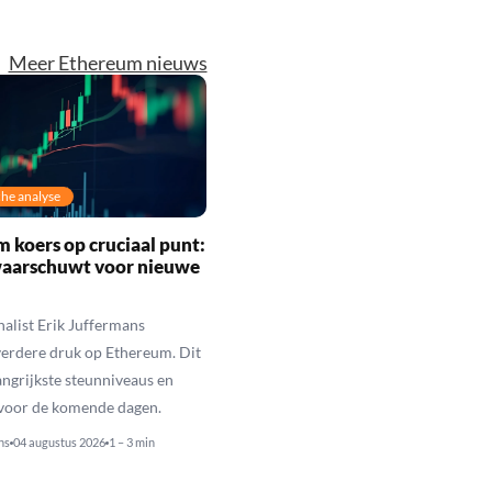
Meer Ethereum nieuws
he analyse
 koers op cruciaal punt:
waarschuwt voor nieuwe
alist Erik Juffermans
erdere druk op Ethereum. Dit
langrijkste steunniveaus en
 voor de komende dagen.
ns
04 augustus 2026
1 – 3 min