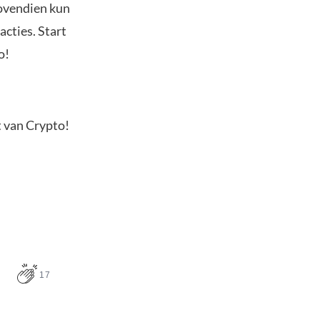
Bovendien kun
acties. Start
o!
t van Crypto!
17