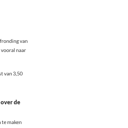
afronding van
 vooral naar
st van 3,50
 over de
n te maken