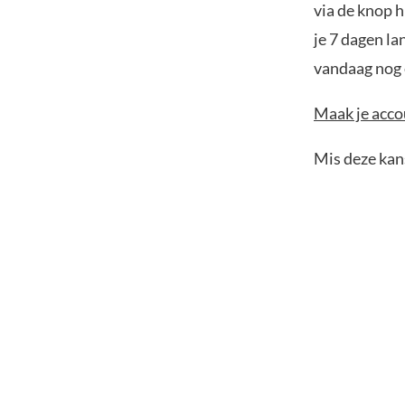
via de knop h
je 7 dagen la
vandaag nog e
Maak je accou
Mis deze kans