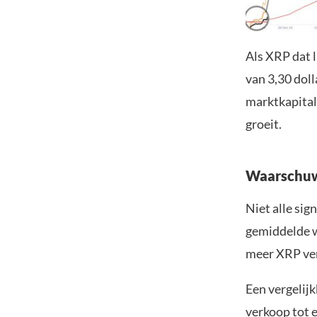
Als XRP dat l
van 3,30 dol
marktkapital
groeit.
Waarschuw
Niet alle sig
gemiddelde w
meer XRP ve
Een vergelijk
verkoop tot 