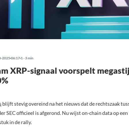
8-2025
06:17
1 - 3 min
m XRP-signaal voorspelt megasti
0%
s
blijft stevig overeind na het nieuws dat de rechtszaak tu
r SEC officieel is afgerond. Nu wijst on-chain data op een
uk in de rally.