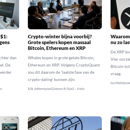
 $1:
Crypto-winter bijna voorbij?
Waarom 
gens
Grote spelers kopen massaal
nu zo las
Bitcoin, Ethereum en XRP
De XRP koer
echter dan
Whales kopen in grote getale Bitcoin,
Vier oorza
el. De
Ethereum en XRP. Volgens CryptoQuant
Bitcoin to
 verder
zou dit daarom de ‘laatste fase van de
vraag.
crypto-daling’ kunnen zijn.
Ivo Melchers
in
Erik Juffermans
Gisteren 8:31u
2 – 4 min