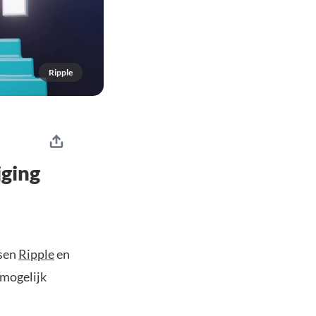
Ripple
jging
ssen
Ripple
en
 mogelijk