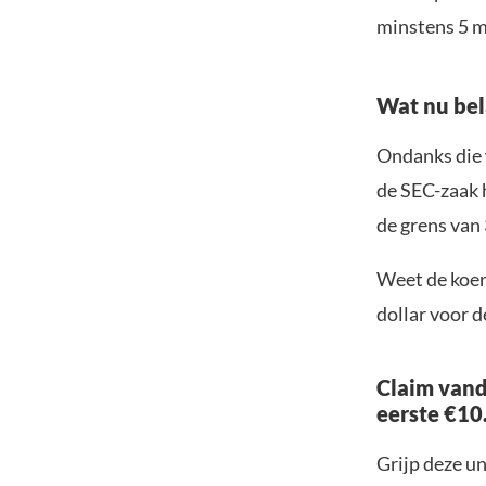
minstens 5 m
Wat nu bel
Ondanks die 
de SEC-zaak h
de grens van 
Weet de koers
dollar voor d
Claim vand
eerste €10
Grijp deze u