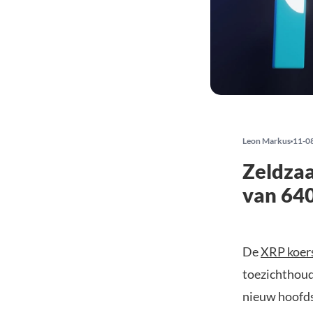
Leon Markus
11-0
Zeldzaa
van 64
De
XRP koer
toezichthoude
nieuw hoofdst