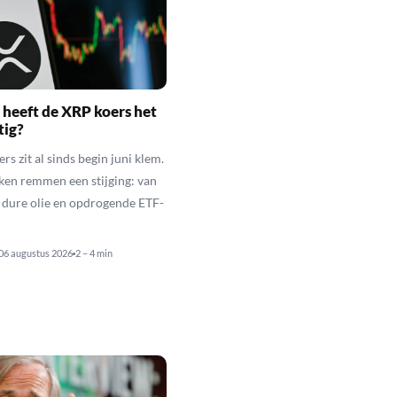
heeft de XRP koers het
tig?
s zit al sinds begin juni klem.
ken remmen een stijging: van
t dure olie en opdrogende ETF-
06 augustus 2026
2 – 4 min