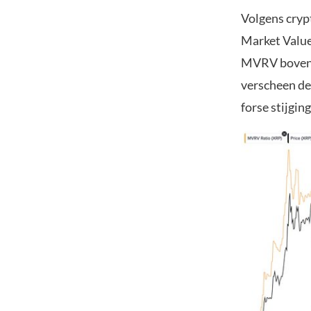
Volgens cryp
Market Value
MVRV boven h
verscheen de
forse stijgin