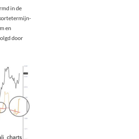
rmd in de
kortetermijn-
am en
volgd door