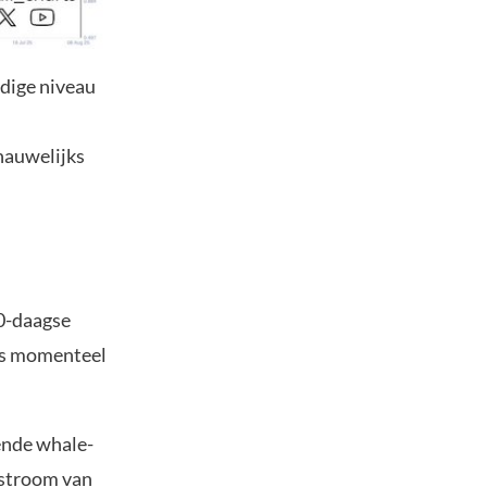
idige niveau
nauwelijks
90-daagse
ers momenteel
dende whale-
nstroom van