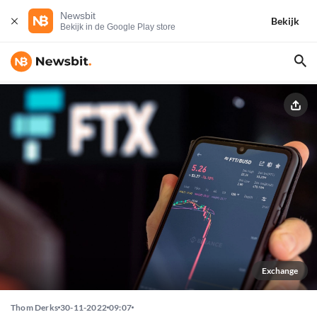
Newsbit
Bekijk
Bekijk in de Google Play store
Exchange
Thom Derks
30-11-2022
09:07