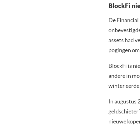
BlockFi ni
De Financial
onbevestigde
assets had v
pogingen om 
BlockFi is n
andere in mo
winter eerder
In augustus 
geldschieter 
nieuwe koper