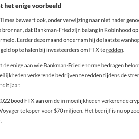
et het enige voorbeeld
 Times beweert ook, onder verwijzing naar niet nader gen
 bronnen, dat Bankman-Fried zijn belang in Robinhood op zi
ermeld. Eerder deze maand ondernam hij de laatste wanho
geld op te halen bij investeerders om FTX te
redden
.
iet de enige aan wie Bankman-Fried enorme bedragen belo
eilijkheden verkerende bedrijven te redden tijdens de stre
 dit jaar.
2022 bood FTX aan om de in moeilijkheden verkerende cry
Voyager te kopen voor $70 miljoen. Het bedrijf is nu op zo
.