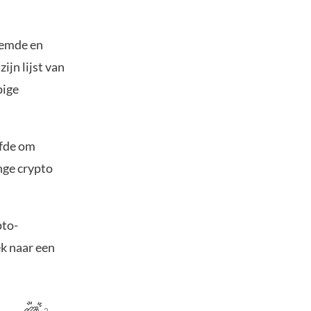
oemde en
jn lijst van
pige
ofde om
nge crypto
pto-
ek naar een