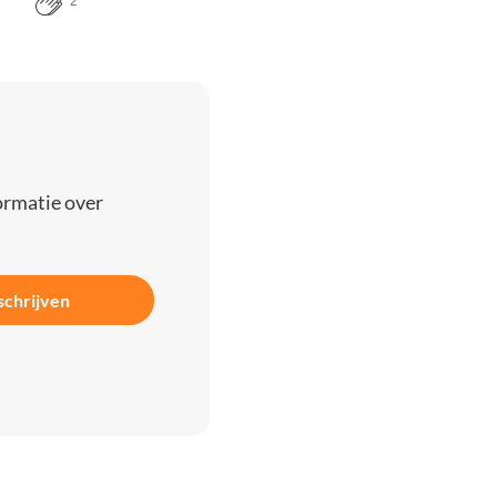
2
ormatie over
schrijven