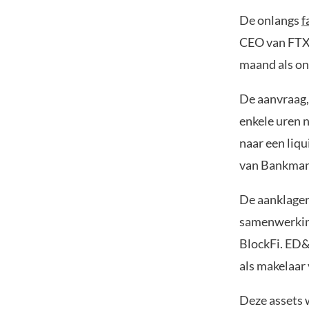
De onlangs
f
CEO van FTX,
maand als on
De aanvraag,
enkele uren 
naar een liqu
van Bankman-
De aanklager
samenwerking
BlockFi. ED&
als makelaar
Deze assets 