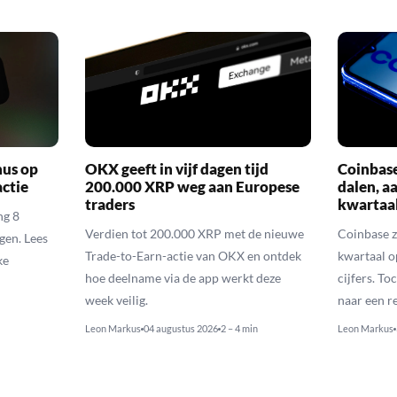
nus op
OKX geeft in vijf dagen tijd
Coinbas
actie
200.000 XRP weg aan Europese
dalen, a
traders
kwartaal
ng 8
Verdien tot 200.000 XRP met de nieuwe
Coinbase z
gen. Lees
Trade-to-Earn-actie van OKX en ontdek
kwartaal o
ke
hoe deelname via de app werkt deze
cijfers. T
week veilig.
naar een r
Leon Markus
04 augustus 2026
2 – 4 min
Leon Markus