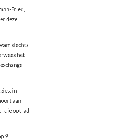
man-Fried,
der deze
kwam slechts
verwees het
X exchange
ies, in
hoort aan
r die optrad
op 9