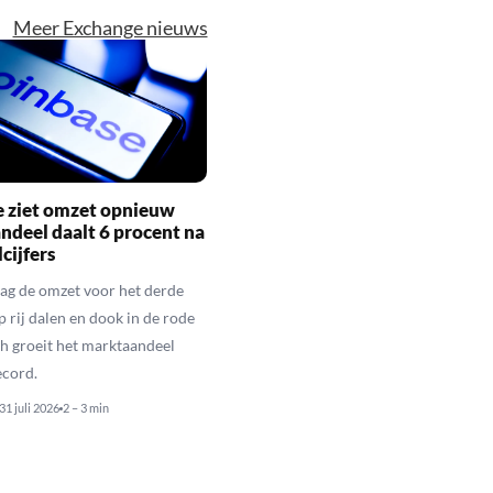
Meer Exchange nieuws
e ziet omzet opnieuw
andeel daalt 6 procent na
cijfers
ag de omzet voor het derde
p rij dalen en dook in de rode
och groeit het marktaandeel
ecord.
31 juli 2026
2 – 3 min