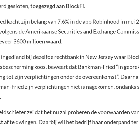
d gesloten, toegezegd aan BlockFi.
d kocht zijn belang van 7,6% in de app Robinhood in mei 2
volgens de Amerikaanse Securities and Exchange Commiss
veer $600 miljoen waard.
 ingediend bij dezelfde rechtbank in New Jersey waar Bloc
tsbescherming koos, beweert dat Bankman-Fried “in gebrek
ng tot zijn verplichtingen onder de overeenkomst”. Daarn
an-Fried zijn verplichtingen niet is nagekomen, ondanks s
.
geldschieter zei dat het nu zal proberen de voorwaarden va
 af te dwingen. Daarbij wil het bedrijf haar onderpand te