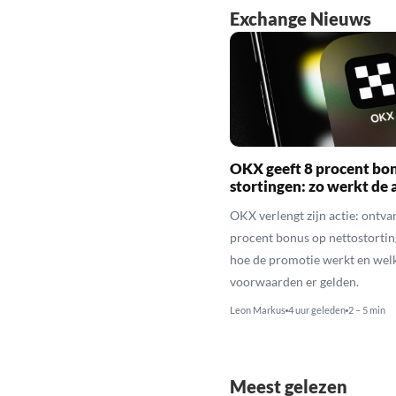
Exchange Nieuws
OKX geeft 8 procent bo
stortingen: zo werkt de 
OKX verlengt zijn actie: ontva
procent bonus op nettostortin
hoe de promotie werkt en wel
voorwaarden er gelden.
Leon Markus
4 uur geleden
2 – 5 min
Meest gelezen