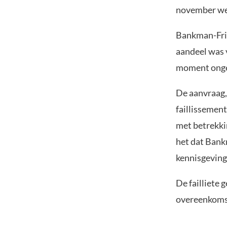
november wer
Bankman-Frie
aandeel was 
moment onge
De aanvraag,
faillissemen
met betrekki
het dat Bankm
kennisgeving
De failliete 
overeenkomst