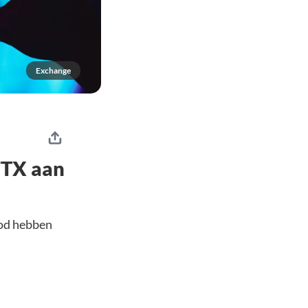
Exchange
 FTX aan
ood hebben