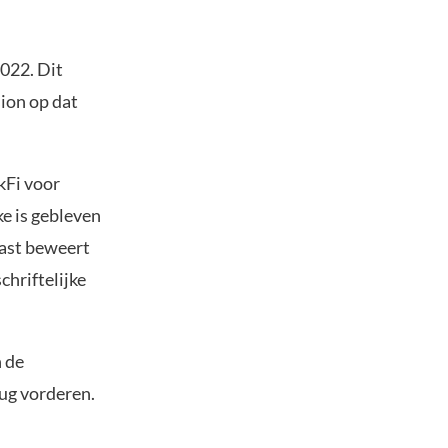
022. Dit
ion op dat
kFi voor
e is gebleven
aast beweert
chriftelijke
n de
rug vorderen.