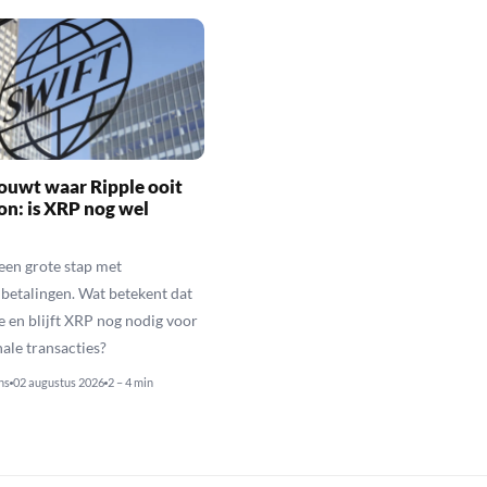
ouwt waar Ripple ooit
n: is XRP nog wel
een grote stap met
betalingen. Wat betekent dat
e en blijft XRP nog nodig voor
nale transacties?
ns
02 augustus 2026
2 – 4 min