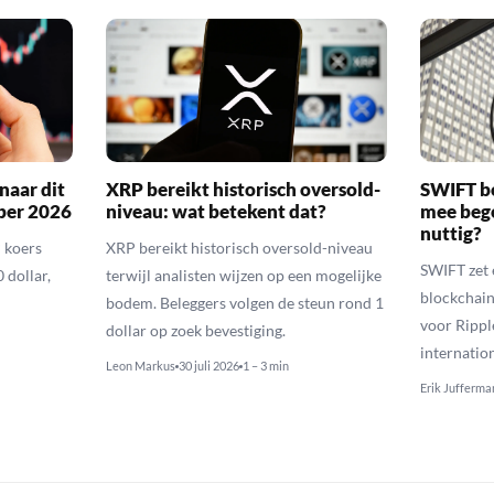
naar dit
XRP bereikt historisch oversold-
SWIFT b
ber 2026
niveau: wat betekent dat?
mee bego
nuttig?
 koers
XRP bereikt historisch oversold-niveau
SWIFT zet 
 dollar,
terwijl analisten wijzen op een mogelijke
blockchain
bodem. Beleggers volgen de steun rond 1
voor Rippl
dollar op zoek bevestiging.
internatio
Leon Markus
30 juli 2026
1 – 3 min
Erik Jufferma