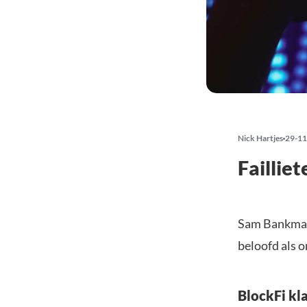
Nick Hartjes
29-11
Faillie
Sam Bankman-
beloofd als o
BlockFi kl