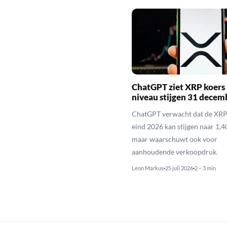
ChatGPT ziet XRP koers 
niveau stijgen 31 decem
ChatGPT verwacht dat de XRP
eind 2026 kan stijgen naar 1,40
maar waarschuwt ook voor
aanhoudende verkoopdruk.
Leon Markus
25 juli 2026
2 – 3 min