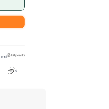
 met
0