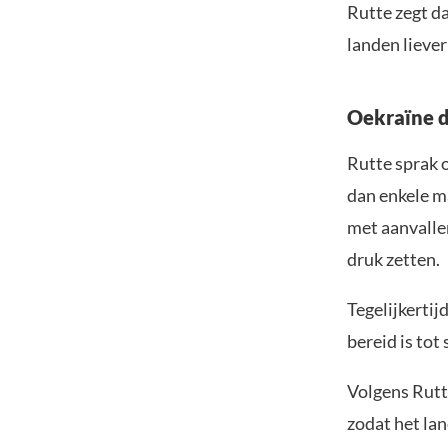
Rutte zegt d
landen lieve
Oekraïne d
Rutte sprak o
dan enkele m
met aanvalle
druk zetten.
Tegelijkertij
bereid is tot
Volgens Rutte
zodat het la