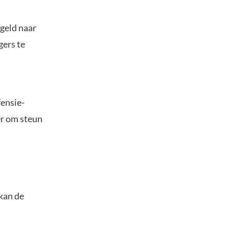
 geld naar
ers te
ensie-
er om steun
 kan de