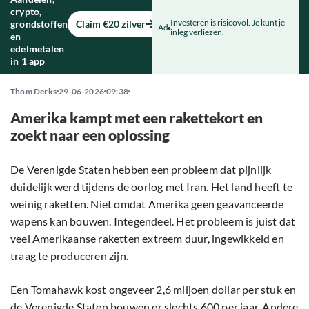
crypto,
Investeren is risicovol. Je kunt je
grondstoffen
Claim €20 zilver
Ad
inleg verliezen.
en
edelmetalen
in 1 app
Thom Derks
29-06-2026
09:38
Amerika kampt met een rakettekort en
zoekt naar een oplossing
De Verenigde Staten hebben een probleem dat pijnlijk
duidelijk werd tijdens de oorlog met Iran. Het land heeft te
weinig raketten. Niet omdat Amerika geen geavanceerde
wapens kan bouwen. Integendeel. Het probleem is juist dat
veel Amerikaanse raketten extreem duur, ingewikkeld en
traag te produceren zijn.
Een Tomahawk kost ongeveer 2,6 miljoen dollar per stuk en
de Verenigde Staten bouwen er slechts 600 per jaar. Andere