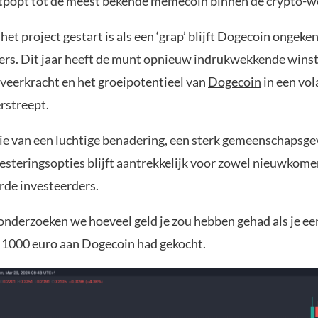
ntpopt tot de meest bekende memecoin binnen de crypto-w
et project gestart is als een ‘grap’ blijft Dogecoin ongeke
ders. Dit jaar heeft de munt opnieuw indrukwekkende wins
veerkracht en het groeipotentieel van
Dogecoin
in een vol
rstreept.
e van een luchtige benadering, een sterk gemeenschapsgev
esteringsopties blijft aantrekkelijk voor zowel nieuwkomer
de investeerders.
l onderzoeken we hoeveel geld je zou hebben gehad als je ee
 1000 euro aan Dogecoin had gekocht.