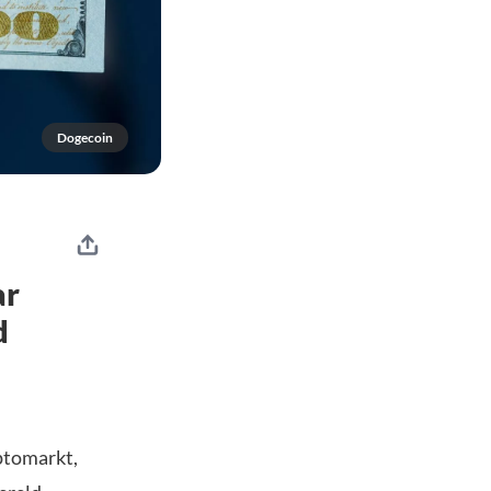
Dogecoin
ar
d
yptomarkt,