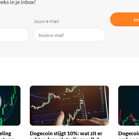
eks in je inbox!
In
Jouw e-mail
eling
Dogecoin stijgt 10%: wat zit er
Dogecoi