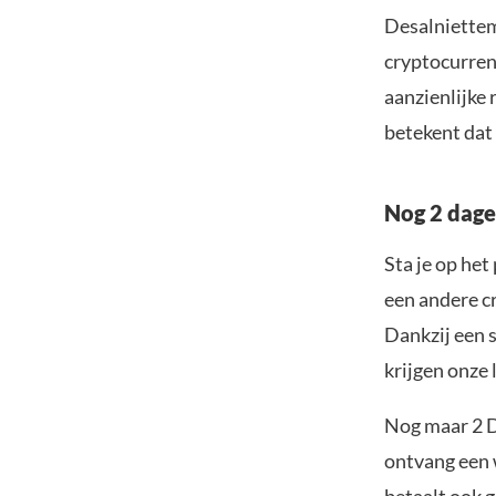
Desalniettem
cryptocurren
aanzienlijke
betekent dat 
Nog 2 dage
Sta je op he
een andere cr
Dankzij een 
krijgen onze 
Nog maar 2 D
ontvang een w
betaalt ook g