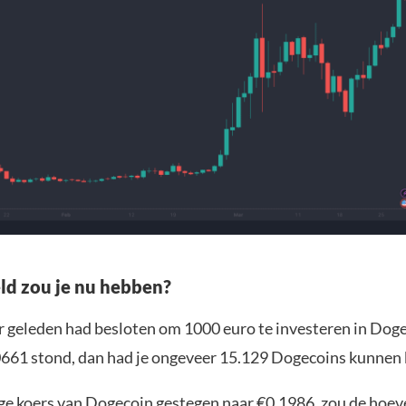
ld zou je nu hebben?
ar geleden had besloten om 1000 euro te investeren in Doge
0661 stond, dan had je ongeveer 15.129 Dogecoins kunnen
ge koers van Dogecoin gestegen naar €0,1986, zou de hoev