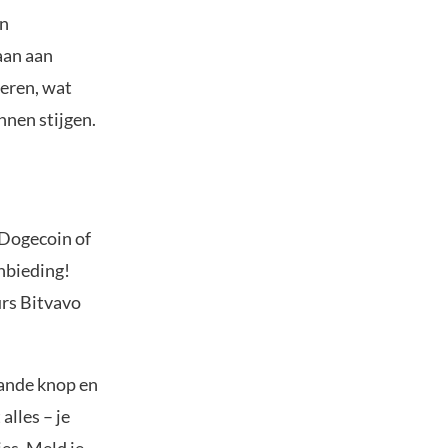
in
aan aan
ueren, wat
nnen stijgen.
 Dogecoin of
anbieding!
urs Bitvavo
aande knop en
alles – je
es. Meld je