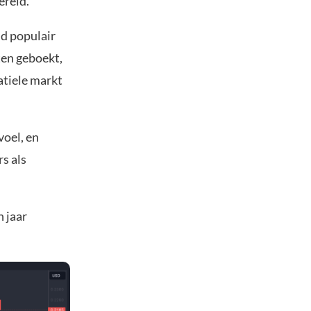
ereld.
nd populair
ten geboekt,
atiele markt
oel, en
s als
n jaar