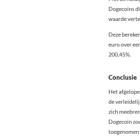
Dogecoins die
waarde vert
Deze bereken
euro over een
200,45%.
Conclusie
Het afgelope
de verleideli
zich meebreng
Dogecoin zou,
toegenomen t