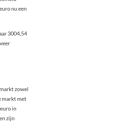
 euro nu een
naar 3004,54
eveer
omarkt zowel
le markt met
 euro in
en zijn