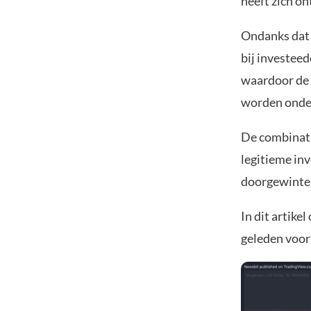
heeft zich o
Ondanks dat h
bij investee
waardoor de 
worden onde
De combinati
legitieme inv
doorgewinter
In dit artike
geleden voor