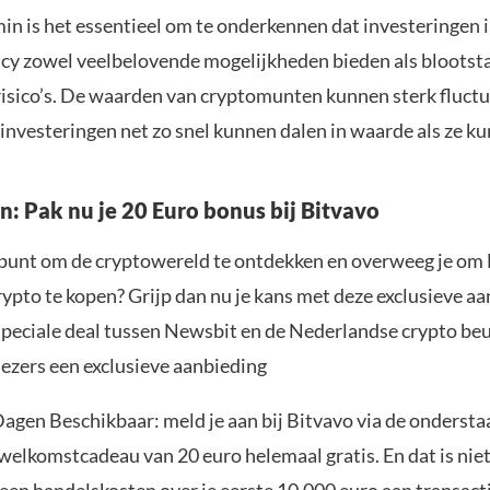
in is het essentieel om te onderkennen dat investeringen 
cy zowel veelbelovende mogelijkheden bieden als blootst
 risico’s. De waarden van cryptomunten kunnen sterk fluct
investeringen net zo snel kunnen dalen in waarde als ze ku
n: Pak nu je 20 Euro bonus bij Bitvavo
t punt om de cryptowereld te ontdekken en overweeg je om
ypto te kopen? Grijp dan nu je kans met deze exclusieve a
speciale deal tussen Newsbit en de Nederlandse crypto be
lezers een exclusieve aanbieding
agen Beschikbaar: meld je aan bij Bitvavo via de onderst
elkomstcadeau van 20 euro helemaal gratis. En dat is niet 
een handelskosten over je eerste 10.000 euro aan transacti