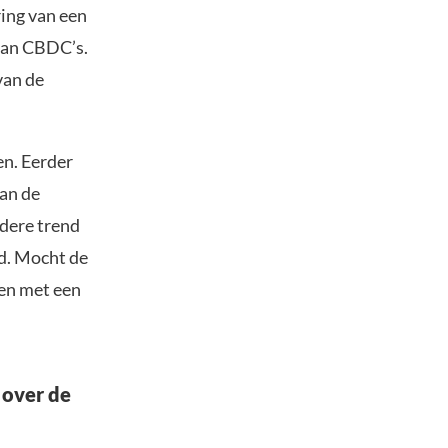
ring van een
van CBDC’s.
van de
en. Eerder
van de
edere trend
jd. Mocht de
den met een
 over de