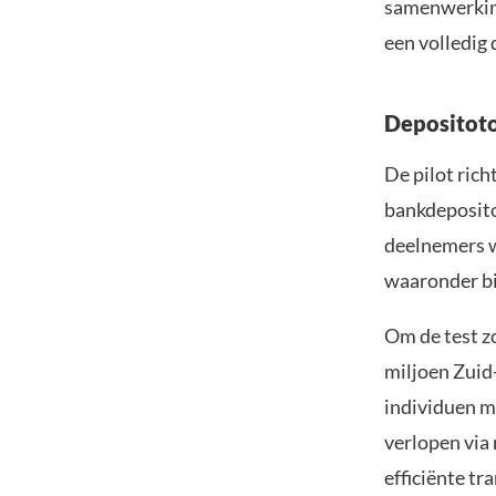
samenwerking
een volledig
Depositoto
De pilot rich
bankdeposito
deelnemers wo
waaronder bi
Om de test zo
miljoen Zuid
individuen m
verlopen via
efficiënte tr