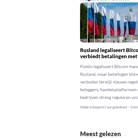
Rusland legaliseert Bitc
verbiedt betalingen met
Poetin legaliseert Bitcoin-hand
Rusland, maar betalingen blijv
verboden terwijl nieuwe regel
beleggers, handelsplatformen 
bedrijven streng reguleren voo
Hidde Scheper
17 uur geleden
2 – 3 mi
Meest gelezen