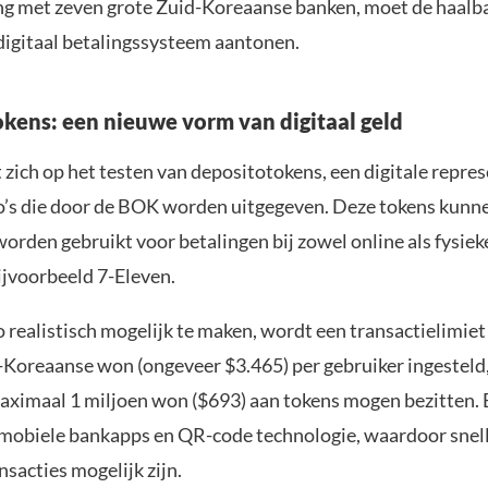
 met zeven grote Zuid-Koreaanse banken, moet de haalb
 digitaal betalingssysteem aantonen.
kens: een nieuwe vorm van digitaal geld
t zich op het testen van depositotokens, een digitale repre
’s die door de BOK worden uitgegeven. Deze tokens kunn
rden gebruikt voor betalingen bij zowel online als fysieke
jvoorbeeld 7-Eleven.
 realistisch mogelijk te maken, wordt een transactielimiet
-Koreaanse won (ongeveer $3.465) per gebruiker ingesteld,
aximaal 1 miljoen won ($693) aan tokens mogen bezitten. 
 mobiele bankapps en QR-code technologie, waardoor snel
ansacties mogelijk zijn.