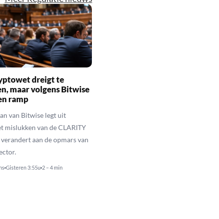
yptowet dreigt te
n, maar volgens Bitwise
een ramp
n van Bitwise legt uit
t mislukken van de CLARITY
 verandert aan de opmars van
ector.
ns
Gisteren 3:55u
2 – 4 min