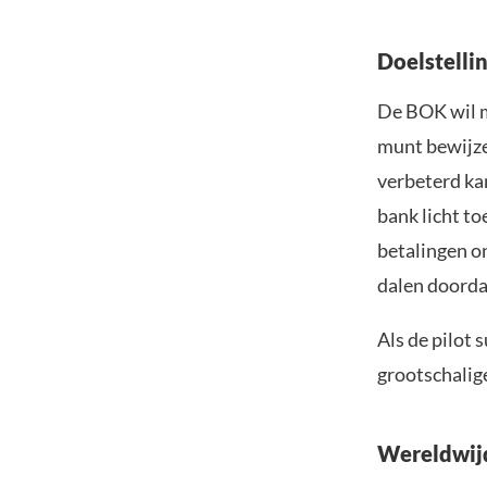
Doelstelli
De BOK wil me
munt bewijze
verbeterd ka
bank licht t
betalingen o
dalen doorda
Als de pilot 
grootschalig
Wereldwijd