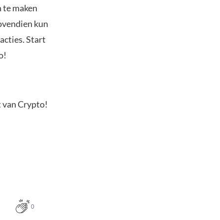
n te maken
Bovendien kun
acties. Start
o!
t van Crypto!
0