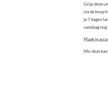
Grijp deze u
via de knop h
je 7 dagen la
vandaag nog e
Maak je accou
Mis deze kans