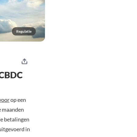
Regulatie
g CBDC
 voor
op een
rie maanden
le betalingen
uitgevoerd in