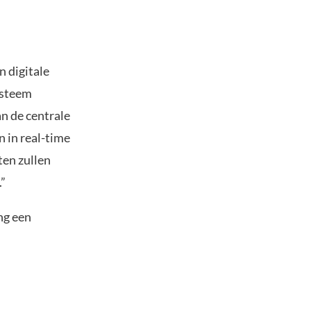
n digitale
ysteem
n de centrale
 in real-time
ten zullen
.”
ng een