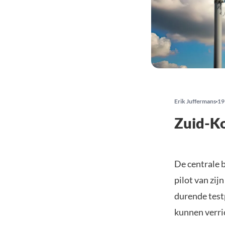
Erik Juffermans
19
Zuid-Ko
De centrale 
pilot van zijn
durende test
kunnen verri