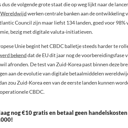
 dus de volgende grote staat die op weg lijkt naar de lance
.
Wereldwijd
werken centrale banken aan de ontwikkeling 
lantic Council zijn maar liefst 134 landen, goed voor 98% 
ie, bezig met digitale valuta-initiatieven.
ropese Unie begint het CBDC balletje steeds harder te roll
werd bekend
dat de EU dit jaar nog de voorbereidingsfase 
 wil afronden. De test van Zuid-Korea past binnen deze br
agen aan de evolutie van digitale betaalmiddelen wereldwi
, dan zou Zuid-Korea een van de eerste landen kunnen wor
 operationele CBDC.
aag nog €10 gratis en betaal geen handelskosten
.000!