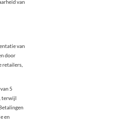
aarheid van
sentatie van
en door
 retailers,
 van 5
 terwijl
Betalingen
le en