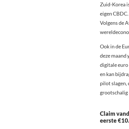
Zuid-Korea is
eigen CBDC
Volgens de At
wereldeconom
Ook in de Eu
deze maand
digitale euro
en kan bijdr
pilot slagen
grootschalig
Claim vand
eerste €10