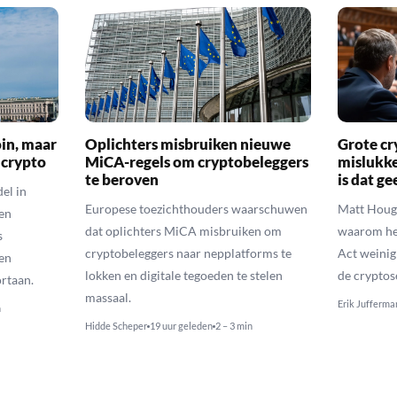
oin, maar
Oplichters misbruiken nieuwe
Grote cr
 crypto
MiCA-regels om cryptobeleggers
mislukke
te beroven
is dat g
el in
Europese toezichthouders waarschuwen
Matt Houga
en
dat oplichters MiCA misbruiken om
waarom he
s
cryptobeleggers naar nepplatforms te
Act weinig
en
lokken en digitale tegoeden te stelen
de cryptos
rtaan.
massaal.
Erik Jufferma
n
Hidde Scheper
19 uur geleden
2 – 3 min