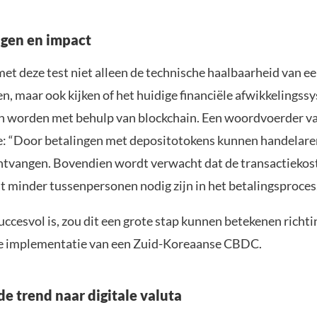
ngen en impact
t deze test niet alleen de technische haalbaarheid van ee
n, maar ook kijken of het huidige financiële afwikkelingss
n worden met behulp van blockchain. Een woordvoerder va
oe: “Door betalingen met depositotokens kunnen handelaren
ntvangen. Bovendien wordt verwacht dat de transactiekos
t minder tussenpersonen nodig zijn in het betalingsproces
succesvol is, zou dit een grote stap kunnen betekenen richti
e implementatie van een Zuid-Koreaanse CBDC.
e trend naar digitale valuta