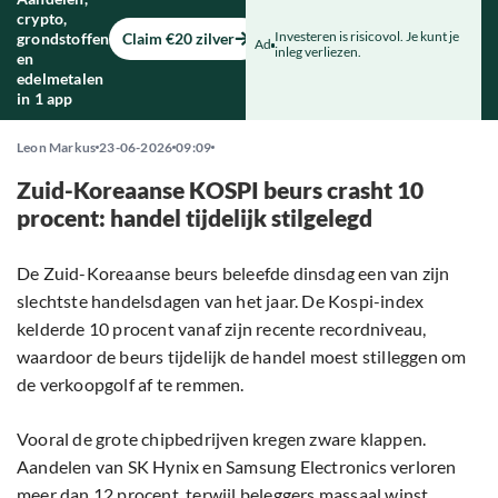
crypto,
Investeren is risicovol. Je kunt je
grondstoffen
Claim €20 zilver
Ad
inleg verliezen.
en
edelmetalen
in 1 app
Leon Markus
23-06-2026
09:09
Zuid-Koreaanse KOSPI beurs crasht 10
procent: handel tijdelijk stilgelegd
De Zuid-Koreaanse beurs beleefde dinsdag een van zijn
slechtste handelsdagen van het jaar. De Kospi-index
kelderde 10 procent vanaf zijn recente recordniveau,
waardoor de beurs tijdelijk de handel moest stilleggen om
de verkoopgolf af te remmen.
Vooral de grote chipbedrijven kregen zware klappen.
Aandelen van SK Hynix en Samsung Electronics verloren
meer dan 12 procent, terwijl beleggers massaal winst