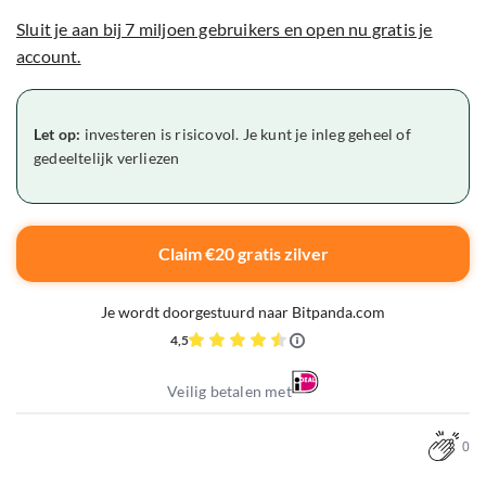
Sluit je aan bij 7 miljoen gebruikers en open nu gratis je
account.
Let op:
investeren is risicovol. Je kunt je inleg geheel of
gedeeltelijk verliezen
Claim €20 gratis zilver
Je wordt doorgestuurd naar Bitpanda.com
4,5
Veilig betalen met
0