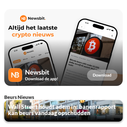
Beurs Nieuws
Wall Street houdt adem in: banenrapport
kan beurs vandaag opschudden