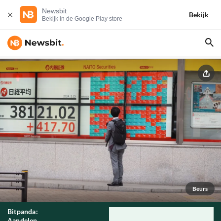
Newsbit
Bekijk
Bekijk in de Google Play store
Beurs
Bitpanda:
Aandelen,