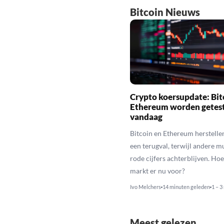
Bitcoin Nieuws
Crypto koersupdate: Bit
Ethereum worden getes
vandaag
Bitcoin en Ethereum herstelle
een terugval, terwijl andere 
rode cijfers achterblijven. Hoe
markt er nu voor?
Ivo Melchers
14 minuten geleden
1 – 3
Meest gelezen