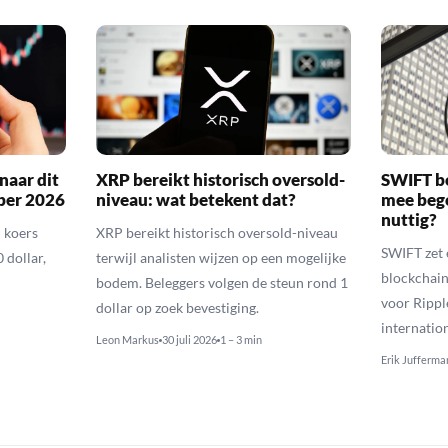
naar dit
XRP bereikt historisch oversold-
SWIFT b
ber 2026
niveau: wat betekent dat?
mee bego
nuttig?
 koers
XRP bereikt historisch oversold-niveau
SWIFT zet 
 dollar,
terwijl analisten wijzen op een mogelijke
blockchain
bodem. Beleggers volgen de steun rond 1
voor Rippl
dollar op zoek bevestiging.
internatio
Leon Markus
30 juli 2026
1 – 3 min
Erik Jufferma