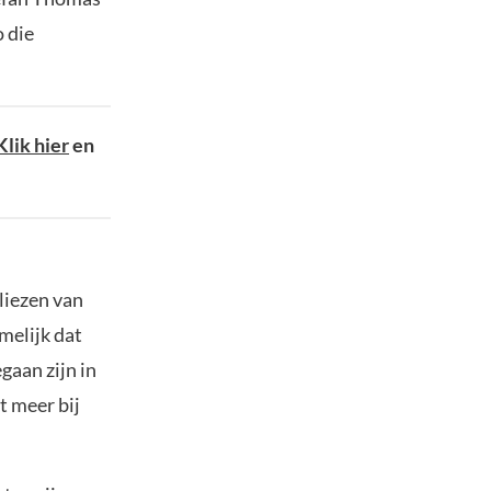
o die
Klik hier
en
liezen van
melijk dat
gaan zijn in
t meer bij