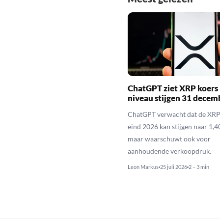
ChatGPT ziet XRP koers 
niveau stijgen 31 decem
ChatGPT verwacht dat de XRP
eind 2026 kan stijgen naar 1,40
maar waarschuwt ook voor
aanhoudende verkoopdruk.
Leon Markus
25 juli 2026
2 – 3 min