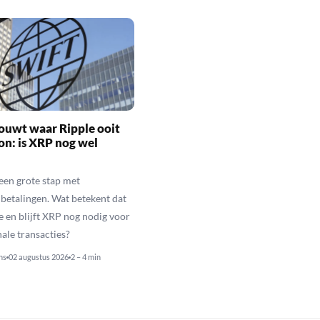
ouwt waar Ripple ooit
n: is XRP nog wel
een grote stap met
betalingen. Wat betekent dat
e en blijft XRP nog nodig voor
nale transacties?
ns
02 augustus 2026
2 – 4 min