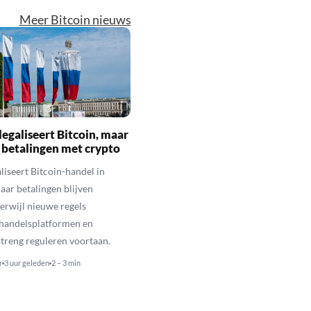
Meer Bitcoin nieuws
legaliseert Bitcoin, maar
 betalingen met crypto
aliseert Bitcoin-handel in
aar betalingen blijven
erwijl nieuwe regels
 handelsplatformen en
streng reguleren voortaan.
r
3 uur geleden
2 – 3 min