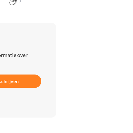
0
ormatie over
schrijven