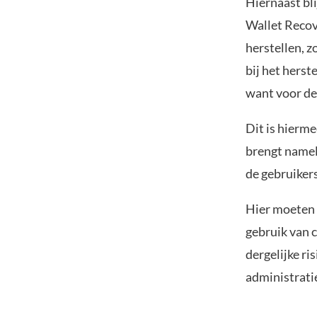
Hiernaast bl
Wallet Recove
herstellen, z
bij het herst
want voor de 
Dit is hierme
brengt namel
de gebruikers
Hier moeten 
gebruik van 
dergelijke ri
administrati