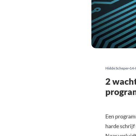
Hidde Scheper
14-
2 wach
program
Een programm
harde schrijf
Naar verluid