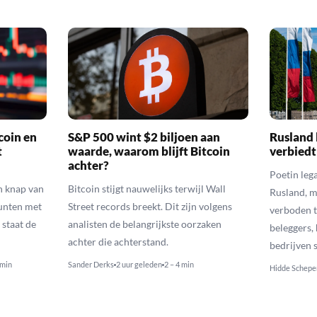
coin en
S&P 500 wint $2 biljoen aan
Rusland 
t
waarde, waarom blijft Bitcoin
verbiedt
achter?
Poetin leg
n knap van
Bitcoin stijgt nauwelijks terwijl Wall
Rusland, m
munten met
Street records breekt. Dit zijn volgens
verboden t
 staat de
analisten de belangrijkste oorzaken
beleggers,
achter die achterstand.
bedrijven 
 min
Sander Derks
2 uur geleden
2 – 4 min
Hidde Schepe