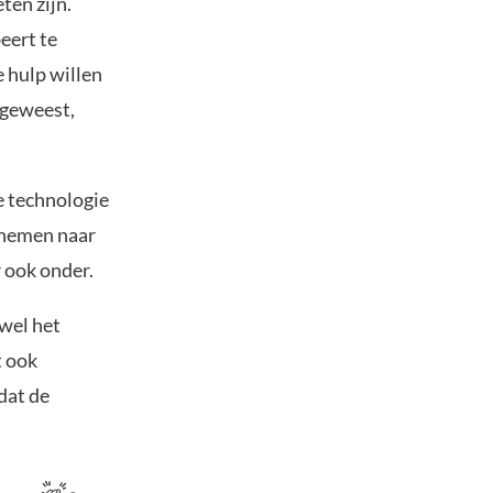
ten zijn.
eert te
e hulp willen
 geweest,
e technologie
 nemen naar
 ook onder.
wel het
t ook
 dat de