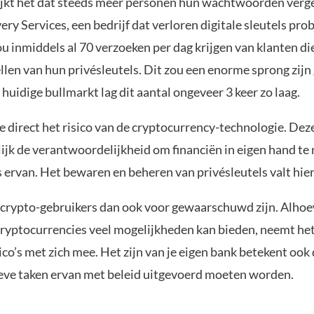
ijkt het dat steeds meer personen hun wachtwoorden verge
ry Services, een bedrijf dat verloren digitale sleutels prob
ou inmiddels al 70 verzoeken per dag krijgen van klanten di
ellen van hun privésleutels. Dit zou een enorme sprong zijn
huidige bullmarkt lag dit aantal ongeveer 3 keer zo laag.
e direct het risico van de cryptocurrency-technologie. Dez
ijk de verantwoordelijkheid om financiën in eigen hand te
 ervan. Het bewaren en beheren van privésleutels valt hier
crypto-gebruikers dan ook voor gewaarschuwd zijn. Alhoe
cryptocurrencies veel mogelijkheden kan bieden, neemt he
sico’s met zich mee. Het zijn van je eigen bank betekent ook
eve taken ervan met beleid uitgevoerd moeten worden.