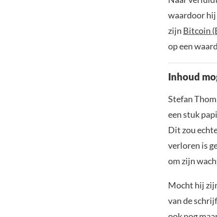
waardoor hij
zijn
Bitcoin 
op een waard
Inhoud moge
Stefan Thoma
een stuk papi
Dit zou echte
verloren is g
om zijn wacht
Mocht hij zi
van de schrijf
ook nog maar 