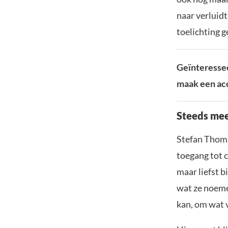
naar verluidt
toelichting g
Geïnteressee
maak een acc
Steeds mee
Stefan Thoma
toegang tot c
maar liefst b
wat ze noemen
kan, om wat 