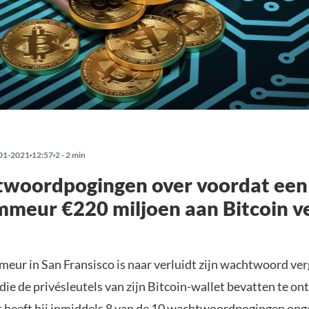
01-2021
12:57
2 - 2 min
twoordpogingen over voordat een
meur €220 miljoen aan Bitcoin ve
eur in San Fransisco is naar verluidt zijn wachtwoord ve
 die de privésleutels van zijn Bitcoin-wallet bevatten te on
t heeft hij inmiddels 8 van de 10 wachtwoordpogingen opg