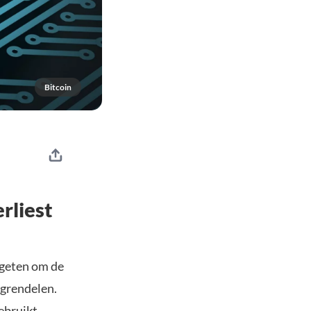
Bitcoin
rliest
rgeten om de
tgrendelen.
ebruikt,