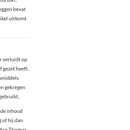
eggen bevat
ikel uitkomt
 verluidt op
f gezet heeft.
inmiddels
gen gekregen
gebruikt.
 de inhoud
g of hij dan
tefan Thomas