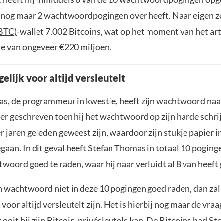
 nog maar 2 wachtwoordpogingen over heeft. Naar eigen z
(BTC)
-wallet 7.002 Bitcoins, wat op het moment van het art
e van ongeveer €220 miljoen.
lijk voor altijd versleutelt
s, de programmeur in kwestie, heeft zijn wachtwoord naar
er geschreven toen hij het wachtwoord op zijn harde schrij
r jaren geleden geweest zijn, waardoor zijn stukje papier 
egaan. In dit geval heeft Stefan Thomas in totaal 10 pogin
woord goed te raden, waar hij naar verluidt al 8 van heeft 
jn wachtwoord niet in deze 10 pogingen goed raden, dan zal
 voor altijd versleutelt zijn. Het is hierbij nog maar de vraa
ooit bij zijn Bitcoin-privésleutels kan. De Bitcoins had S