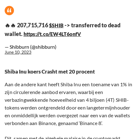
🔥🔥 207,715,716
-> transferred to dead
$SHIB
wallet.
https://t.co/EW4LT6onfV
— Shibburn (@shibburn)
June 10, 2023
Shiba Inu koers Crasht met 20 procent
Aan de andere kant heeft Shiba Inu een toename van 1% in
zijn circulerende aanbod ervaren, waarbij een
verbazingwekkende hoeveelheid van 4 biljoen (4T) SHIB-
tokens werden ontgrendeld door een langetermijnhouder
en onmiddellijk werden overgezet naar een van de wallets
verbonden aan Binance, genaamd ‘Binance 8’.
Dit, samen met de
algehele malaise
in de cryptomarkt