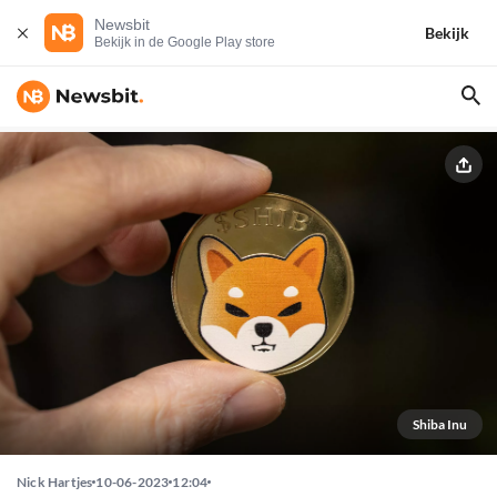
Newsbit
Bekijk
Bekijk in de Google Play store
Shiba Inu
Nick Hartjes
10-06-2023
12:04