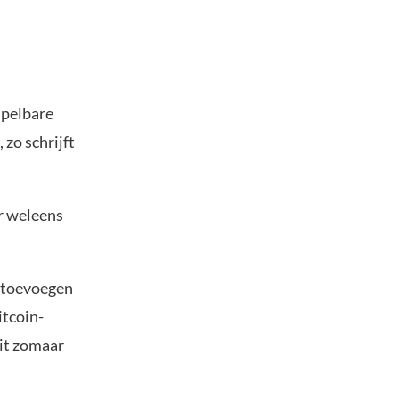
spelbare
 zo schrijft
er weleens
t toevoegen
itcoin-
it zomaar