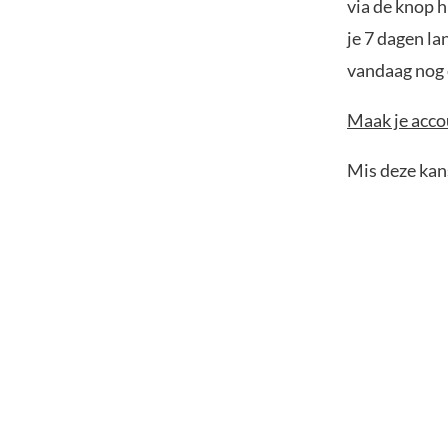
via de knop h
je 7 dagen la
vandaag nog e
Maak je accou
Mis deze kans