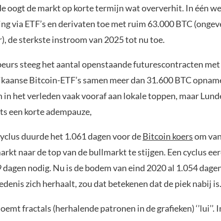
e oogt de markt op korte termijn wat oververhit. In één we
ling via ETF’s en derivaten toe met ruim 63.000 BTC (ongev
r), de sterkste instroom van 2025 tot nu toe.
urs steeg het aantal openstaande futurescontracten met
ikaanse Bitcoin-ETF’s samen meer dan 31.600 BTC opname
n in het verleden vaak vooraf aan lokale toppen, maar Lun
hts een korte adempauze,
 cyclus duurde het 1.061 dagen voor de
Bitcoin koers
om van
rkt naar de top van de bullmarkt te stijgen. Een cyclus ee
9 dagen nodig. Nu is de bodem van eind 2020 al 1.054 dagen
edenis zich herhaalt, zou dat betekenen dat de piek nabij is
emt fractals (herhalende patronen in de grafieken) ‘’lui’’. I