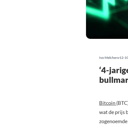
Ivo Melchers
12-1
‘4-jari
bullmar
Bitcoin
(BTC)
wat de prijs 
zogenoemde 4