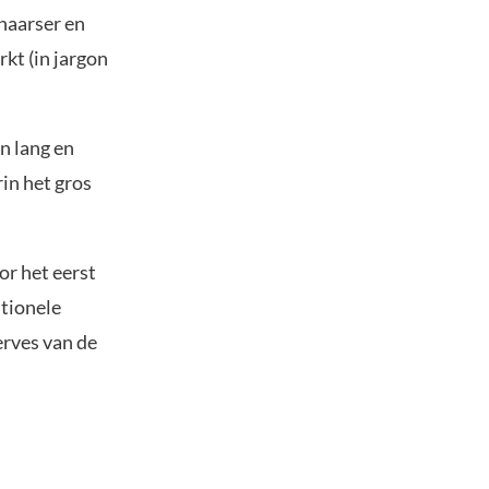
haarser en
rkt (in jargon
n lang en
in het gros
or het eerst
utionele
erves van de