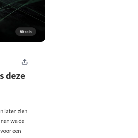
Bitcoin
is deze
n laten zien
unnen we de
 voor een