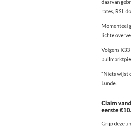
daarvan gebr
rates, RSI, d
Momenteel ge
lichte overve
Volgens K33 
bullmarktpie
“Niets wijst 
Lunde.
Claim vand
eerste €10
Grijp deze u