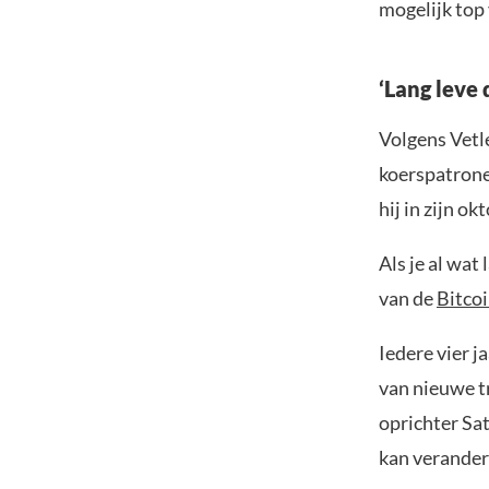
mogelijk top
‘Lang leve 
Volgens Vetl
koerspatronen
hij in zijn o
Als je al wat
van de
Bitcoi
Iedere vier j
van nieuwe t
oprichter Sa
kan verande