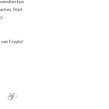
Bovendien kun
acties. Start
o!
t van Crypto!
2