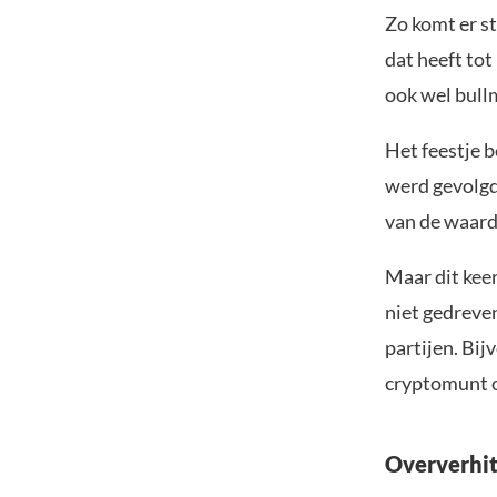
Zo komt er s
dat heeft tot
ook wel bull
Het feestje 
werd gevolgd
van de waard
Maar dit keer
niet gedreven
partijen. Bi
cryptomunt
Oververhit