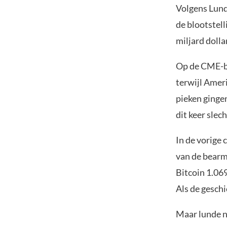
Volgens Lund
de blootstel
miljard dolla
Op de CME-be
terwijl Amer
pieken ginge
dit keer slec
In de vorige
van de bearma
Bitcoin 1.06
Als de geschi
Maar lunde no