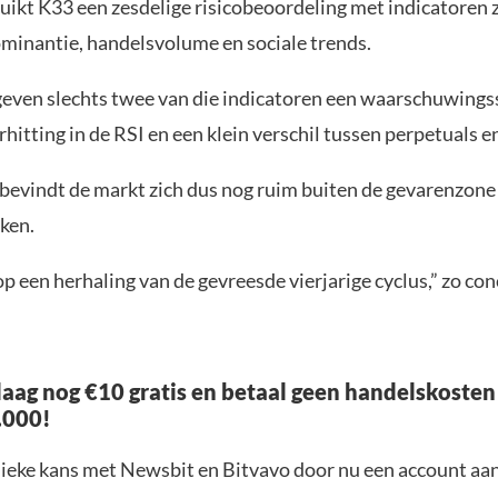
uikt K33 een zesdelige risicobeoordeling met indicatoren 
ominantie, handelsvolume en sociale trends.
ven slechts twee van die indicatoren een waarschuwingss
rhitting in de RSI en een klein verschil tussen perpetuals e
bevindt de markt zich dus nog ruim buiten de gevarenzone
ken.
op een herhaling van de gevreesde vierjarige cyclus,” zo co
aag nog €10 gratis en betaal geen handelskosten
.000!
nieke kans met Newsbit en Bitvavo door nu een account aa