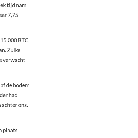
ek tijd nam
eer 7,75
 15.000 BTC,
n. Zulke
de verwacht
af de bodem
rder had
 achter ons.
.
n plaats