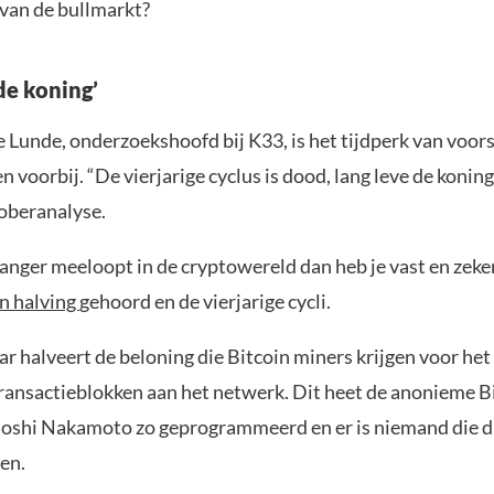
 van de bullmarkt?
de koning’
e Lunde, onderzoekshoofd bij K33, is het tijdperk van voor
 voorbij. “De vierjarige cyclus is dood, lang leve de koning,
ktoberanalyse.
 langer meeloopt in de cryptowereld dan heb je vast en zek
n halving
gehoord en de vierjarige cycli.
aar halveert de beloning die Bitcoin miners krijgen voor he
ransactieblokken aan het netwerk. Dit heet de anonieme B
toshi Nakamoto zo geprogrammeerd en er is niemand die d
ren.