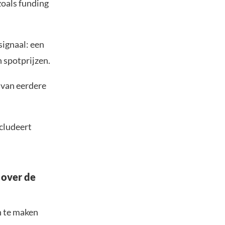
zoals funding
ignaal: een
n spotprijzen.
 van eerdere
ncludeert
 over de
n te maken