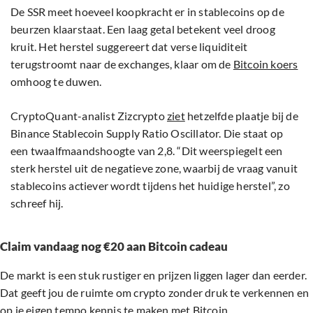
De SSR meet hoeveel koopkracht er in stablecoins op de
beurzen klaarstaat. Een laag getal betekent veel droog
kruit. Het herstel suggereert dat verse liquiditeit
terugstroomt naar de exchanges, klaar om de
Bitcoin koers
omhoog te duwen.
CryptoQuant-analist Zizcrypto
ziet
hetzelfde plaatje bij de
Binance Stablecoin Supply Ratio Oscillator. Die staat op
een twaalfmaandshoogte van 2,8. “Dit weerspiegelt een
sterk herstel uit de negatieve zone, waarbij de vraag vanuit
stablecoins actiever wordt tijdens het huidige herstel”, zo
schreef hij.
Claim vandaag nog €20 aan Bitcoin cadeau
De markt is een stuk rustiger en prijzen liggen lager dan eerder.
Dat geeft jou de ruimte om crypto zonder druk te verkennen en
op je eigen tempo kennis te maken met Bitcoin.