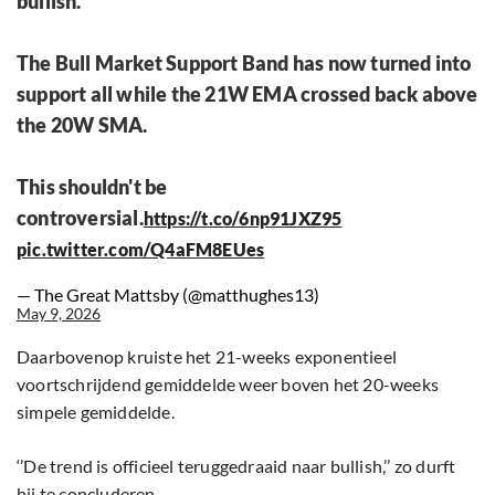
bullish.
The Bull Market Support Band has now turned into
support all while the 21W EMA crossed back above
the 20W SMA.
This shouldn't be
controversial.
https://t.co/6np91JXZ95
pic.twitter.com/Q4aFM8EUes
— The Great Mattsby (@matthughes13)
May 9, 2026
Daarbovenop kruiste het 21-weeks exponentieel
voortschrijdend gemiddelde weer boven het 20-weeks
simpele gemiddelde.
‘’De trend is officieel teruggedraaid naar bullish,’’ zo durft
hij te concluderen.