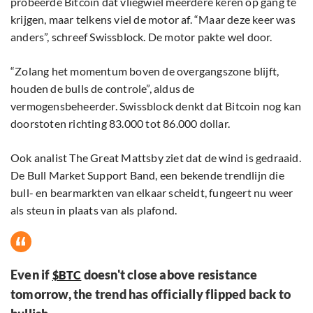
probeerde Bitcoin dat vliegwiel meerdere keren op gang te
krijgen, maar telkens viel de motor af. “Maar deze keer was
anders”, schreef Swissblock. De motor pakte wel door.
“Zolang het momentum boven de overgangszone blijft,
houden de bulls de controle”, aldus de
vermogensbeheerder. Swissblock denkt dat Bitcoin nog kan
doorstoten richting 83.000 tot 86.000 dollar.
Ook analist The Great Mattsby ziet dat de wind is gedraaid.
De Bull Market Support Band, een bekende trendlijn die
bull- en bearmarkten van elkaar scheidt, fungeert nu weer
als steun in plaats van als plafond.
Even if
doesn't close above resistance
$BTC
tomorrow, the trend has officially flipped back to